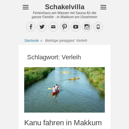
Schakelvilla
Ferienhaus am Wasser mit Sauna für die
ganze Familie - in Makkum am IJsselmeer
Facebook
Twitter
Email
Pinterest
YouTube
Instagram
Phone
Startseite
»
Beiträge getagged
Verleih
Schlagwort:
Verleih
Kanu fahren in Makkum