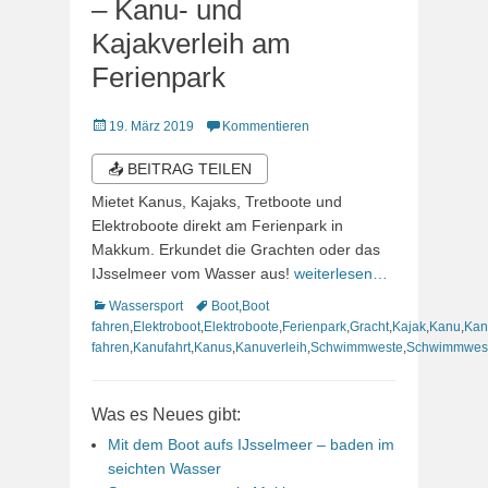
– Kanu- und
Kajakverleih am
Ferienpark
Veröffentlicht
19. März 2019
Kommentieren
am
📤 BEITRAG TEILEN
Mietet Kanus, Kajaks, Tretboote und
Elektroboote direkt am Ferienpark in
Makkum. Erkundet die Grachten oder das
IJsselmeer vom Wasser aus!
weiterlesen…
Kategorien
Schlagworte
Wassersport
Boot
,
Boot
fahren
,
Elektroboot
,
Elektroboote
,
Ferienpark
,
Gracht
,
Kajak
,
Kanu
,
Kan
fahren
,
Kanufahrt
,
Kanus
,
Kanuverleih
,
Schwimmweste
,
Schwimmwes
Was es Neues gibt:
Mit dem Boot aufs IJsselmeer – baden im
seichten Wasser