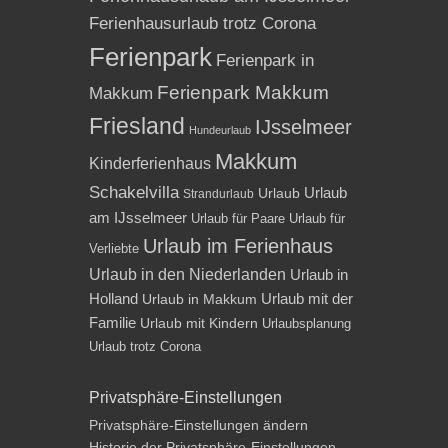
Ferienhausurlaub trotz Corona
Ferienpark
Ferienpark in
Ferienpark Makkum
Makkum
Friesland
IJsselmeer
Hundeurlaub
Makkum
Kinderferienhaus
Schakelvilla
Urlaub
Urlaub
Strandurlaub
am IJsselmeer
Urlaub für Paare
Urlaub für
Urlaub im Ferienhaus
Verliebte
Urlaub in den Niederlanden
Urlaub in
Holland
Urlaub mit der
Urlaub in Makkum
Familie
Urlaub mit Kindern
Urlaubsplanung
Urlaub trotz Corona
Privatsphäre-Einstellungen
Privatsphäre-Einstellungen ändern
Historie der Privatsphäre-Einstellungen