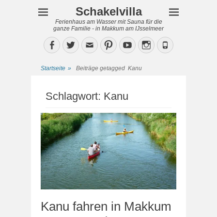
Schakelvilla
Ferienhaus am Wasser mit Sauna für die
ganze Familie - in Makkum am IJsselmeer
Facebook
Twitter
Email
Pinterest
YouTube
Instagram
Phone
Startseite
»
Beiträge getagged
Kanu
Schlagwort:
Kanu
Kanu fahren in Makkum