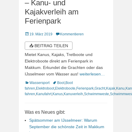
– Kanu- und
Kajakverleih am
Ferienpark
Veröffentlicht
19. März 2019
Kommentieren
am
📤 BEITRAG TEILEN
Mietet Kanus, Kajaks, Tretboote und
Elektroboote direkt am Ferienpark in
Makkum. Erkundet die Grachten oder das
IJsselmeer vom Wasser aus!
weiterlesen…
Kategorien
Schlagworte
Wassersport
Boot
,
Boot
fahren
,
Elektroboot
,
Elektroboote
,
Ferienpark
,
Gracht
,
Kajak
,
Kanu
,
Kan
fahren
,
Kanufahrt
,
Kanus
,
Kanuverleih
,
Schwimmweste
,
Schwimmwes
Was es Neues gibt:
Spätsommer am IJsselmeer: Warum
September die schönste Zeit in Makkum