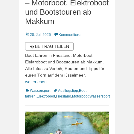
– Motorboot, Elektroboot
und Bootstouren ab
Makkum
Veröffentlicht
28. Juli 2026
Kommentieren
am
📤 BEITRAG TEILEN
Boot fahren in Friesland: Motorboot,
Elektroboot und Bootstouren ab Makkum.
Alle Infos zu Verleih, Routen und Tipps für
euren Törn auf dem IJsselmeer.
weiterlesen…
Kategorien
Schlagworte
Wassersport
Ausflugstipp
,
Boot
fahren
,
Elektroboot
,
Friesland
,
Motorboot
,
Wassersport