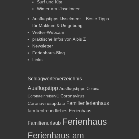
Surf und Kite
Winter am IJsselmeer
Ausflugstipps IJsselmeer – Beste Tipps
für Makkum & Umgebung
Wetter-Webcam
praktische Infos von A bis Z
Newsletter
Ferienhaus-Blog
Links
Schlagwörterverzeichnis
Ausflugstipp
Ausflugstipps
Corona
Coronavirus
CoronaeinreiseVO
Familienferienhaus
Coronavirusupdate
familienfreundliches Ferienhaus
Ferienhaus
Familienurlaub
Ferienhaus am