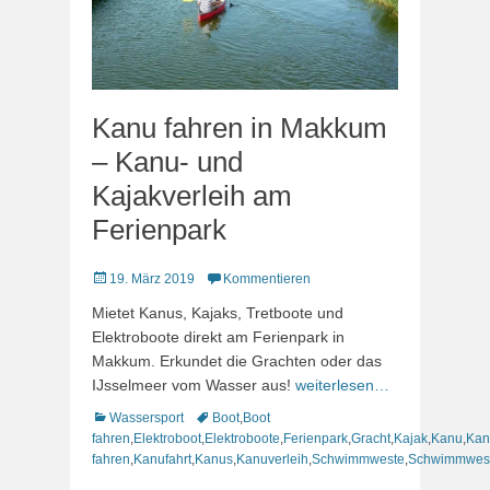
Kanu fahren in Makkum
– Kanu- und
Kajakverleih am
Ferienpark
Veröffentlicht
19. März 2019
Kommentieren
am
Mietet Kanus, Kajaks, Tretboote und
Elektroboote direkt am Ferienpark in
Makkum. Erkundet die Grachten oder das
IJsselmeer vom Wasser aus!
weiterlesen…
Kategorien
Schlagworte
Wassersport
Boot
,
Boot
fahren
,
Elektroboot
,
Elektroboote
,
Ferienpark
,
Gracht
,
Kajak
,
Kanu
,
Kan
fahren
,
Kanufahrt
,
Kanus
,
Kanuverleih
,
Schwimmweste
,
Schwimmwes