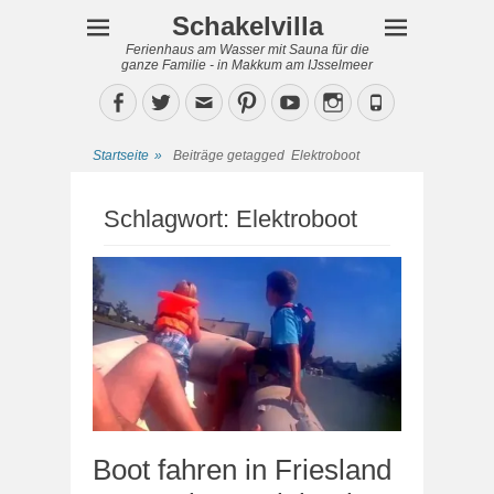
Schakelvilla
Ferienhaus am Wasser mit Sauna für die
ganze Familie - in Makkum am IJsselmeer
Facebook
Twitter
Email
Pinterest
YouTube
Instagram
Phone
Startseite
»
Beiträge getagged
Elektroboot
Schlagwort:
Elektroboot
Boot fahren in Friesland