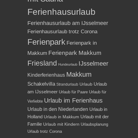
Ferienhausurlaub
Ferienhausurlaub am IJsselmeer
Ferienhausurlaub trotz Corona
Ferienpark
Ferienpark in
Ferienpark Makkum
Makkum
Friesland
IJsselmeer
Hundeurlaub
Makkum
Kinderferienhaus
Schakelvilla
Urlaub
Urlaub
Strandurlaub
am IJsselmeer
Urlaub für Paare
Urlaub für
Urlaub im Ferienhaus
Verliebte
Urlaub in den Niederlanden
Urlaub in
Holland
Urlaub mit der
Urlaub in Makkum
Familie
Urlaub mit Kindern
Urlaubsplanung
Urlaub trotz Corona