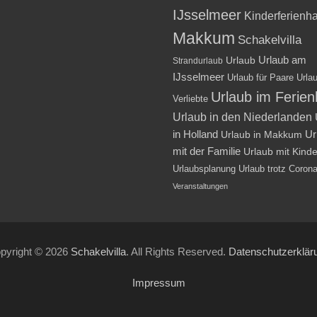
IJsselmeer
Kinderferienh
Makkum
Schakelvilla
Urlaub am
Urlaub
Strandurlaub
IJsselmeer
Urlaub für Paare
Urlau
Urlaub im Ferie
Verliebte
Urlaub in den Niederlanden
in Holland
Ur
Urlaub in Makkum
mit der Familie
Urlaub mit Kind
Urlaubsplanung
Urlaub trotz Coron
Veranstaltungen
pyright © 2026
Schakelvilla
. All Rights Reserved.
Datenschutzerklär
Impressum