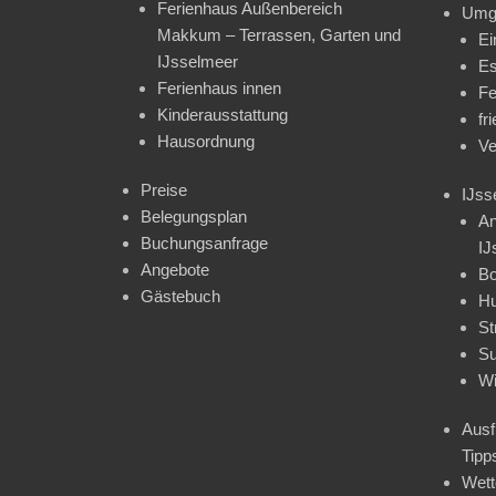
Ferienhaus Außenbereich
Umg
Makkum – Terrassen, Garten und
Ei
IJsselmeer
Es
Ferienhaus innen
Fe
Kinderausstattung
fr
Hausordnung
Ve
Preise
IJss
Belegungsplan
An
Buchungsanfrage
IJ
Angebote
Bo
Gästebuch
H
St
Su
Wi
Ausf
Tipp
Wet