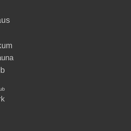
aus
kum
auna
ub
ub
rk