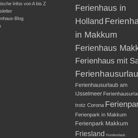
tische Infos von A bis Z
Ferienhaus in
letter
enhaus-Blog
Holland
Ferienh
s
in Makkum
Ferienhaus Mak
Ferienhaus mit S
Ferienhausurla
Ferienhausurlaub am
IJsselmeer
Ferienhausurla
Ferienpa
trotz Corona
Ferienpark in Makkum
Ferienpark Makkum
Friesland
Hundeurlaub