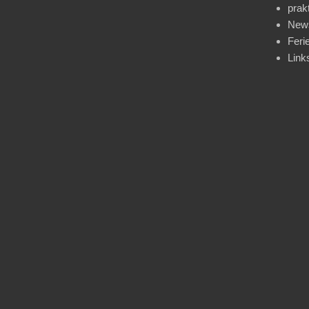
prak
News
Feri
Link