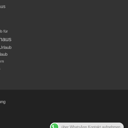
aus
b für
nhaus
Urlaub
laub
ern
a
ung
über WhatsApp Kontakt aufnehmen