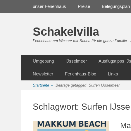
Weiter
Navigation
unser Ferienhaus
Preise
Belegungsplan
zum
Inhalt
Schakelvilla
Ferienhaus am Wasser mit Sauna für die ganze Familie 
Weiter
Sekundäre Navigation
Umgebung
IJsselmeer
Ausflugstipps I
zum
Inhalt
Newsletter
Ferienhaus-Blog
Links
Startseite
»
Beiträge getagged
Surfen IJsselmeer
Schlagwort:
Surfen IJss
Ma