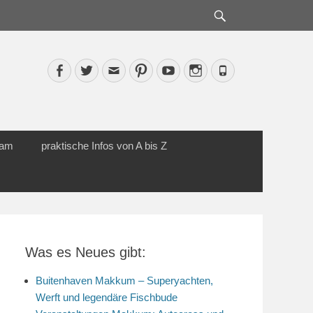
Suche
Facebook
Twitter
Email
Pinterest
YouTube
Instagram
Phone
cam
praktische Infos von A bis Z
Was es Neues gibt:
Buitenhaven Makkum – Superyachten,
Werft und legendäre Fischbude