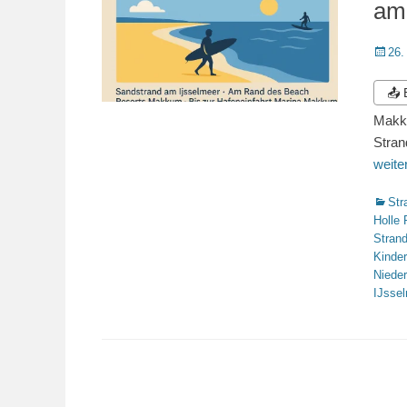
am
Veröffe
26.
am
📤
Makku
Stran
weit
Katego
Str
Holle 
Stran
Kinde
Niede
IJsse