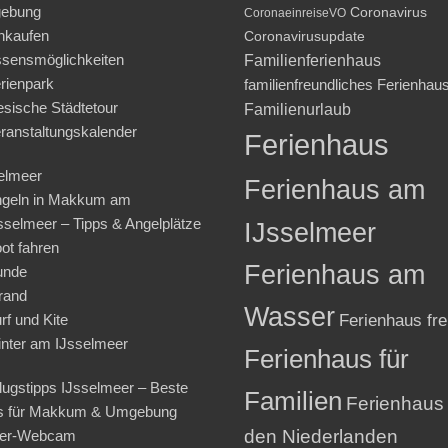
ebung
Coronavirus
CoronaeinreiseVO
nkaufen
Coronavirusupdate
sensmöglichkeiten
Familienferienhaus
rienpark
familienfreundliches Ferienhau
iesische Städtetour
Familienurlaub
ranstaltungskalender
Ferienhaus
elmeer
Ferienhaus am
geln in Makkum am
sselmeer – Tipps & Angelplätze
IJsselmeer
ot fahren
Ferienhaus am
unde
rand
Wasser
rf und Kite
Ferienhaus fre
nter am IJsselmeer
Ferienhaus für
lugstipps IJsselmeer – Beste
Familien
Ferienhaus 
s für Makkum & Umgebung
den Niederlanden
ter-Webcam