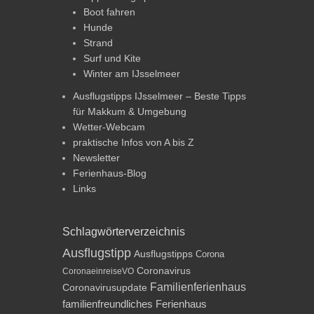
Boot fahren
Hunde
Strand
Surf und Kite
Winter am IJsselmeer
Ausflugstipps IJsselmeer – Beste Tipps
für Makkum & Umgebung
Wetter-Webcam
praktische Infos von A bis Z
Newsletter
Ferienhaus-Blog
Links
Schlagwörterverzeichnis
Ausflugstipp
Ausflugstipps
Corona
Coronavirus
CoronaeinreiseVO
Familienferienhaus
Coronavirusupdate
familienfreundliches Ferienhaus