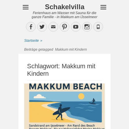
Schakelvilla
Ferienhaus am Wasser mit Sauna für die
ganze Familie - in Makkum am IJsselmeer
Facebook
Twitter
Email
Pinterest
YouTube
Instagram
Phone
Startseite
»
Beiträge getagged
Makkum mit Kindern
Schlagwort:
Makkum mit
Kindern