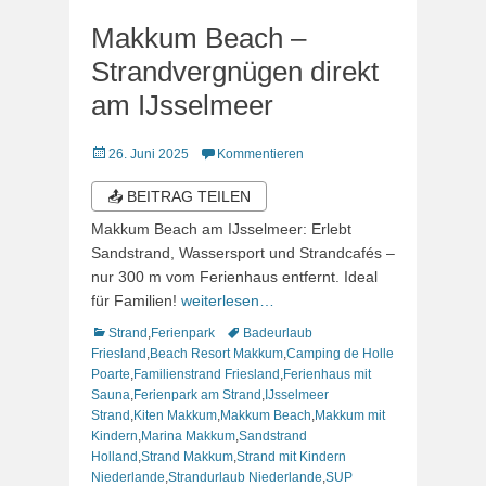
Makkum Beach –
Strandvergnügen direkt
am IJsselmeer
Veröffentlicht
26. Juni 2025
Kommentieren
am
📤 BEITRAG TEILEN
Makkum Beach am IJsselmeer: Erlebt
Sandstrand, Wassersport und Strandcafés –
nur 300 m vom Ferienhaus entfernt. Ideal
für Familien!
weiterlesen…
Kategorien
Schlagworte
Strand
,
Ferienpark
Badeurlaub
Friesland
,
Beach Resort Makkum
,
Camping de Holle
Poarte
,
Familienstrand Friesland
,
Ferienhaus mit
Sauna
,
Ferienpark am Strand
,
IJsselmeer
Strand
,
Kiten Makkum
,
Makkum Beach
,
Makkum mit
Kindern
,
Marina Makkum
,
Sandstrand
Holland
,
Strand Makkum
,
Strand mit Kindern
Niederlande
,
Strandurlaub Niederlande
,
SUP