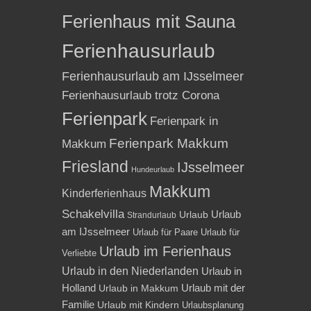
Ferienhaus mit Sauna
Ferienhausurlaub
Ferienhausurlaub am IJsselmeer
Ferienhausurlaub trotz Corona
Ferienpark
Ferienpark in
Ferienpark Makkum
Makkum
Friesland
IJsselmeer
Hundeurlaub
Makkum
Kinderferienhaus
Schakelvilla
Urlaub
Urlaub
Strandurlaub
am IJsselmeer
Urlaub für Paare
Urlaub für
Urlaub im Ferienhaus
Verliebte
Urlaub in den Niederlanden
Urlaub in
Holland
Urlaub mit der
Urlaub in Makkum
Familie
Urlaub mit Kindern
Urlaubsplanung