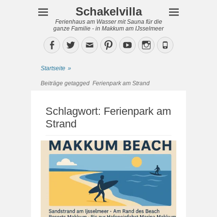
Schakelvilla
Ferienhaus am Wasser mit Sauna für die
ganze Familie - in Makkum am IJsselmeer
Facebook
Twitter
Email
Pinterest
YouTube
Instagram
Phone
Startseite
»
Beiträge getagged
Ferienpark am Strand
Schlagwort:
Ferienpark am
Strand