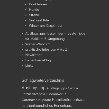
Boot fahren
Hunde
Strand
Surf und Kite
Winter am IJsselmeer
Ausflugstipps IJsselmeer – Beste Tipps
für Makkum & Umgebung
Wetter-Webcam
praktische Infos von A bis Z
Newsletter
Ferienhaus-Blog
Links
Schlagwörterverzeichnis
Ausflugstipp
Ausflugstipps
Corona
Coronavirus
CoronaeinreiseVO
Familienferienhaus
Coronavirusupdate
familienfreundliches Ferienhaus