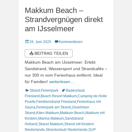
Makkum Beach –
Strandvergnügen direkt
am IJsselmeer
Veröffentlicht
26. Juni 2025
Kommentieren
am
📤 BEITRAG TEILEN
Makkum Beach am IJsselmeer: Erlebt
Sandstrand, Wassersport und Strandcafés –
nur 300 m vom Ferienhaus entfernt. Ideal
für Familien!
weiterlesen…
Kategorien
Schlagworte
Strand
,
Ferienpark
Badeurlaub
Friesland
,
Beach Resort Makkum
,
Camping de Holle
Poarte
,
Familienstrand Friesland
,
Ferienhaus mit
Sauna
,
Ferienpark am Strand
,
IJsselmeer
Strand
,
Kiten Makkum
,
Makkum Beach
,
Makkum mit
Kindern
,
Marina Makkum
,
Sandstrand
Holland
,
Strand Makkum
,
Strand mit Kindern
Niederlande
,
Strandurlaub Niederlande
,
SUP