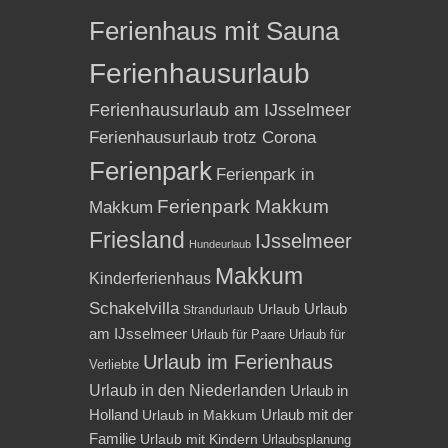
Ferienhaus mit Sauna
Ferienhausurlaub
Ferienhausurlaub am IJsselmeer
Ferienhausurlaub trotz Corona
Ferienpark
Ferienpark in
Ferienpark Makkum
Makkum
Friesland
IJsselmeer
Hundeurlaub
Makkum
Kinderferienhaus
Schakelvilla
Urlaub
Urlaub
Strandurlaub
am IJsselmeer
Urlaub für Paare
Urlaub für
Urlaub im Ferienhaus
Verliebte
Urlaub in den Niederlanden
Urlaub in
Holland
Urlaub mit der
Urlaub in Makkum
Familie
Urlaub mit Kindern
Urlaubsplanung