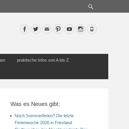
Suche
Facebook
Twitter
Email
Pinterest
YouTube
Instagram
Phone
cam
praktische Infos von A bis Z
Was es Neues gibt:
Noch Sommerferien? Die letzte
Ferienwoche 2026 in Friesland