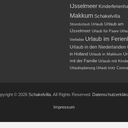
IJsselmeer
Kinderferienh
Makkum
Schakelvilla
Urlaub am
Urlaub
Strandurlaub
IJsselmeer
Urlaub für Paare
Urlau
Urlaub im Ferie
Verliebte
Urlaub in den Niederlanden
in Holland
Ur
Urlaub in Makkum
mit der Familie
Urlaub mit Kind
Urlaubsplanung
Urlaub trotz Coron
pyright © 2026
Schakelvilla
. All Rights Reserved.
Datenschutzerklär
Impressum