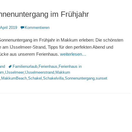
nnenuntergang im Frühjahr
ntlicht
 April 2019
Kommentieren
onnenuntergang im Frühjahr in Makkum erleben: Die schönsten
e am IJsselmeer-Strand, Tipps für den perfekten Abend und
ücke aus unserem Ferienhaus.
weiterlesen…
rien
Schlagworte
and
Familienurlaub
,
Ferienhaus
,
Ferienhaus in
um
,
IJsselmeer
,
IJsselmeerstrand
,
Makkum
,
MakkumBeach
,
Schakel
,
Schakelvilla
,
Sonnenuntergang
,
sunset