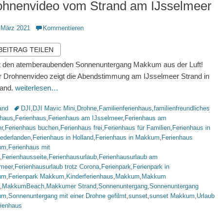
ohnenvideo vom Strand am IJsselmeer
ntlicht
 März 2021
Kommentieren
 BEITRAG TEILEN
t den atemberaubenden Sonnenuntergang Makkum aus der Luft!
 Drohnenvideo zeigt die Abendstimmung am IJsselmeer Strand in
land.
weiterlesen…
rien
Schlagworte
and
DJI
,
DJI Mavic Mini
,
Drohne
,
Familienferienhaus
,
familienfreundliches
nhaus
,
Ferienhaus
,
Ferienhaus am IJsselmeer
,
Ferienhaus am
r
,
Ferienhaus buchen
,
Ferienhaus frei
,
Ferienhaus für Familien
,
Ferienhaus in
iederlanden
,
Ferienhaus in Holland
,
Ferienhaus in Makkum
,
Ferienhaus
um
,
Ferienhaus mit
,
Ferienhausseite
,
Ferienhausurlaub
,
Ferienhausurlaub am
lmeer
,
Ferienhausurlaub trotz Corona
,
Ferienpark
,
Ferienpark in
um
,
Ferienpark Makkum
,
Kinderferienhaus
,
Makkum
,
Makkum
,
MakkumBeach
,
Makkumer Strand
,
Sonnenuntergang
,
Sonnenuntergang
um
,
Sonnenuntergang mit einer Drohne gefilmt
,
sunset
,
sunset Makkum
,
Urlaub
rienhaus