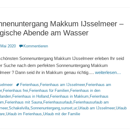
nnenuntergang Makkum IJsselmeer –
gische Abende am Wasser
ntlicht
 Mai 2020
Kommentieren
chönsten Sonnenuntergang Makkum IJsselmeer erleben Ihr seid
er Suche nach dem perfekten Sonnenuntergang Makkum
lmeer ? Dann seid ihr in Makkum genau richtig….
weiterlesen…
rien
Schlagworte
selmeer
Ferienhaus
,
Ferienhaus am IJsselmeer
,
Ferienhaus am
r
,
Ferienhaus frei
,
Ferienhaus für Familien
,
Ferienhaus in den
rlanden
,
Ferienhaus in Holland
,
Ferienhaus in Makkum
,
Ferienhaus
um
,
Ferienhaus mit Sauna
,
Ferienhausurlaub
,
Ferienhausurlaub am
lmeer
,
Schakelvilla
,
Sonnenuntergang
,
sunset
,
ur
,
Urlaub am IJsselmeer
,
Urlaub
are
,
Urlaub im Ferienhaus
,
Urlaub mit der Familie