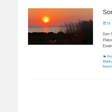
So
Veröffe
19.
am
Den S
Plätz
Eindr
Katego
Str
Makk
Beach