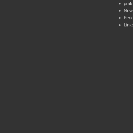
prak
News
Feri
Link