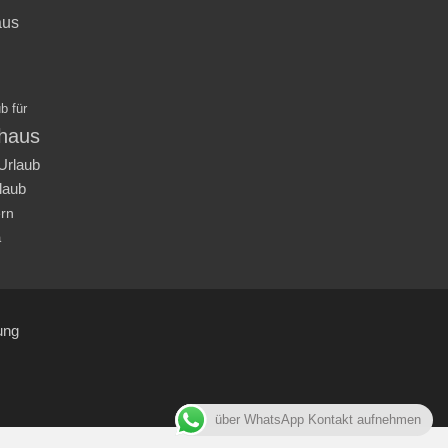
aus
b für
nhaus
Urlaub
laub
ern
a
ung
über WhatsApp Kontakt aufnehmen