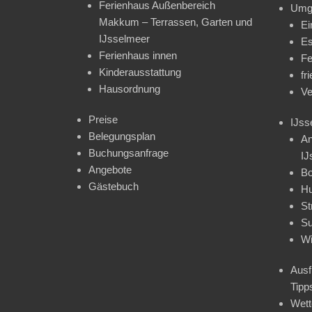
Ferienhaus Außenbereich
Umg
Makkum – Terrassen, Garten und
Ei
IJsselmeer
Es
Ferienhaus innen
Fe
Kinderausstattung
fr
Hausordnung
Ve
Preise
IJss
Belegungsplan
An
Buchungsanfrage
IJ
Angebote
Bo
Gästebuch
H
St
Su
Wi
Ausf
Tipp
Wet