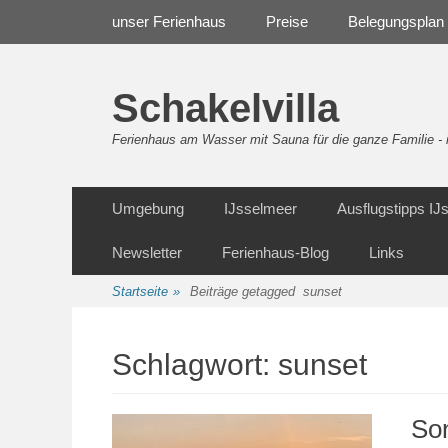
Weiter
Navigation
unser Ferienhaus
Preise
Belegungsplan
zum
Inhalt
Schakelvilla
Ferienhaus am Wasser mit Sauna für die ganze Familie 
Weiter
Sekundäre Navigation
Umgebung
IJsselmeer
Ausflugstipps I
zum
Inhalt
Newsletter
Ferienhaus-Blog
Links
Startseite
»
Beiträge getagged
sunset
Schlagwort:
sunset
So