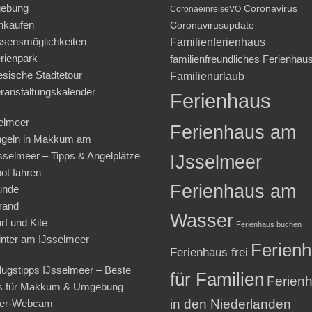
ebung
Coronavirus
CoronaeinreiseVO
nkaufen
Coronavirusupdate
sensmöglichkeiten
Familienferienhaus
rienpark
familienfreundliches Ferienhau
iesische Städtetour
Familienurlaub
ranstaltungskalender
Ferienhaus
elmeer
Ferienhaus am
geln in Makkum am
sselmeer – Tipps & Angelplätze
IJsselmeer
ot fahren
Ferienhaus am
unde
rand
Wasser
rf und Kite
Ferienhaus buchen
nter am IJsselmeer
Ferien
Ferienhaus frei
lugstipps IJsselmeer – Beste
für Familien
Ferien
s für Makkum & Umgebung
in den Niederlanden
ter-Webcam