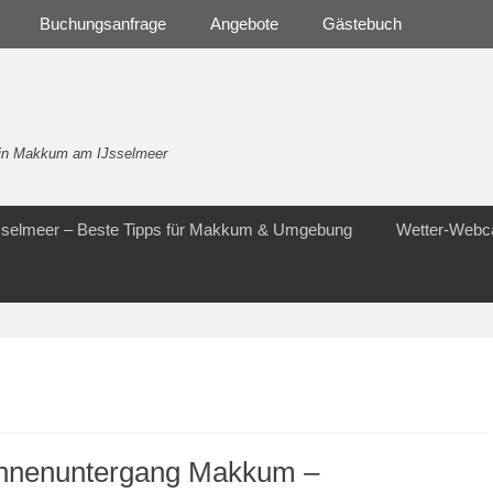
Buchungsanfrage
Angebote
Gästebuch
- in Makkum am IJsselmeer
Jsselmeer – Beste Tipps für Makkum & Umgebung
Wetter-Web
nnenuntergang Makkum –