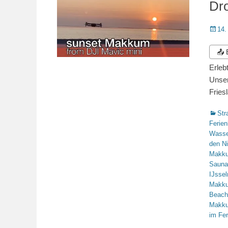
Dr
Veröffe
14.
am
📤
Erleb
Unser
Fries
Katego
Str
Ferie
Wasse
den N
Makk
Sauna
IJsse
Makk
Beach
Makk
im Fe