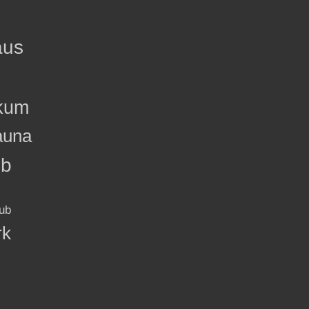
aus
kum
auna
ub
ub
rk