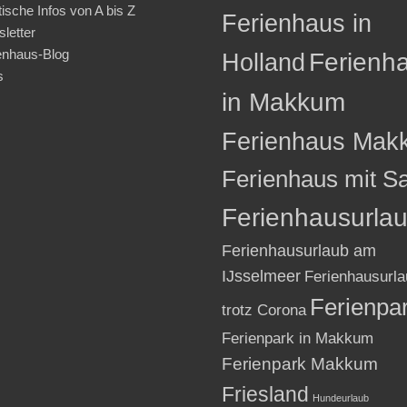
tische Infos von A bis Z
Ferienhaus in
letter
enhaus-Blog
Holland
Ferienh
s
in Makkum
Ferienhaus Mak
Ferienhaus mit S
Ferienhausurla
Ferienhausurlaub am
IJsselmeer
Ferienhausurla
Ferienpa
trotz Corona
Ferienpark in Makkum
Ferienpark Makkum
Friesland
Hundeurlaub