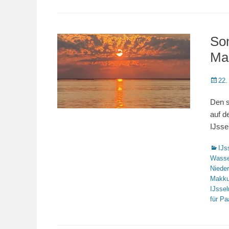
So
Ma
Veröffe
22.
am
Den s
auf d
IJsse
Katego
IJs
Wasse
Niede
Makk
IJsse
für Pa