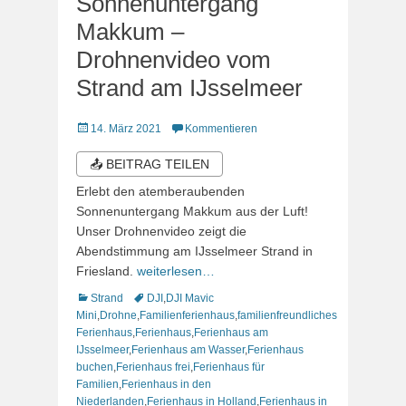
Sonnenuntergang
Makkum –
Drohnenvideo vom
Strand am IJsselmeer
Veröffentlicht
14. März 2021
Kommentieren
am
📤 BEITRAG TEILEN
Erlebt den atemberaubenden
Sonnenuntergang Makkum aus der Luft!
Unser Drohnenvideo zeigt die
Abendstimmung am IJsselmeer Strand in
Friesland.
weiterlesen…
Kategorien
Schlagworte
Strand
DJI
,
DJI Mavic
Mini
,
Drohne
,
Familienferienhaus
,
familienfreundliches
Ferienhaus
,
Ferienhaus
,
Ferienhaus am
IJsselmeer
,
Ferienhaus am Wasser
,
Ferienhaus
buchen
,
Ferienhaus frei
,
Ferienhaus für
Familien
,
Ferienhaus in den
Niederlanden
,
Ferienhaus in Holland
,
Ferienhaus in