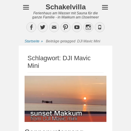
Schakelvilla
Ferienhaus am Wasser mit Sauna für die
ganze Familie - in Makkum am IJsselmeer
Facebook
Twitter
Email
Pinterest
YouTube
Instagram
Phone
Startseite
»
Beiträge getagged
DJI Mavic Mini
Schlagwort:
DJI Mavic
Mini