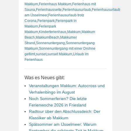
Makkum
,
Ferienhaus Makkum
,
Ferienhaus mit
Sauna
,
Ferienhausseite
,
Ferienhausurlaub
,
Ferienhausurlaub
am IJsselmeer
,
Ferienhausurlaub trotz
Corona
,
Ferienpark
,
Ferienpark in
Makkum
,
Ferienpark
Makkum
,
Kinderferienhaus
,
Makkum
,
Makkum
Beach
,
MakkumBeach
,
Makkumer
Strand
,
Sonnenuntergang
,
Sonnenuntergang
Makkum
,
Sonnenuntergang mit einer Drohne
gefilmt
,
sunset
,
sunset Makkum
,
Urlaub im
Ferienhaus
Was es Neues gibt:
Veranstaltungen Makkum: Autocross und
Verhalenbingo im August
Noch Sommerferien? Die letzte
Ferienwoche 2026 in Friesland
Radtour über den Abschlussdeich: Der
Klassiker ab Makkum
Spätsommer am IJsselmeer: Warum
September die schönste Zeit in Makkum