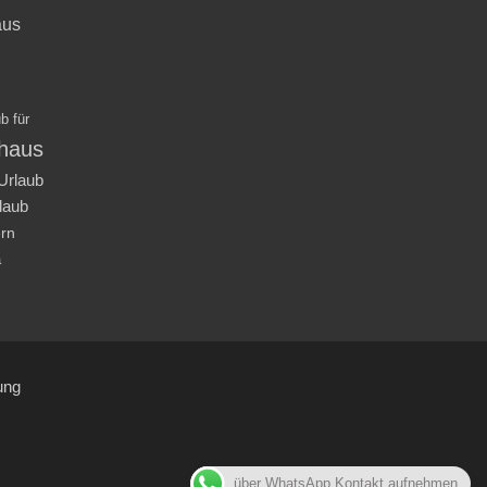
aus
b für
nhaus
Urlaub
laub
ern
a
ung
über WhatsApp Kontakt aufnehmen