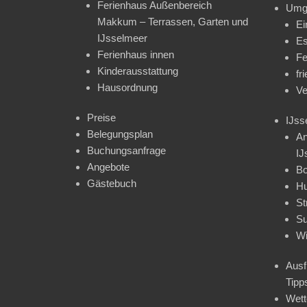
Ferienhaus Außenbereich
Umg
Makkum – Terrassen, Garten und
Ei
IJsselmeer
Es
Ferienhaus innen
Fe
Kinderausstattung
fr
Hausordnung
Ve
Preise
IJss
Belegungsplan
An
Buchungsanfrage
IJ
Angebote
Bo
Gästebuch
H
St
Su
Wi
Ausf
Tipp
Wet