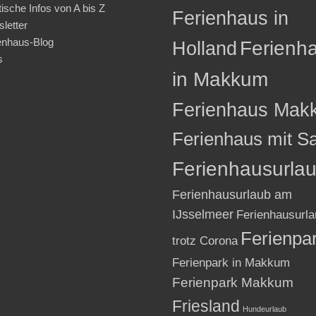
tische Infos von A bis Z
Ferienhaus in
letter
enhaus-Blog
Holland
Ferienh
s
in Makkum
Ferienhaus Mak
Ferienhaus mit S
Ferienhausurla
Ferienhausurlaub am
IJsselmeer
Ferienhausurla
Ferienpa
trotz Corona
Ferienpark in Makkum
Ferienpark Makkum
Friesland
Hundeurlaub