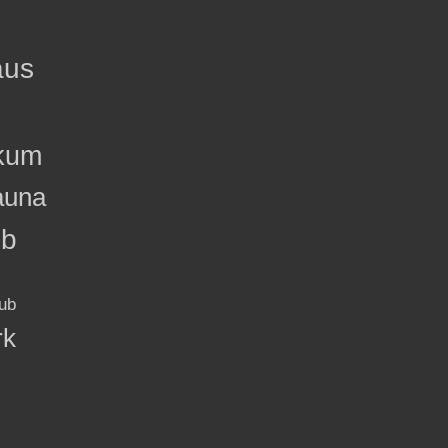
aus
kum
auna
ub
ub
rk