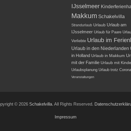
IJsselmeer
Kinderferienh
Makkum
Schakelvilla
Urlaub am
Urlaub
Strandurlaub
IJsselmeer
Urlaub für Paare
Urlau
Urlaub im Ferie
Verliebte
Urlaub in den Niederlanden
in Holland
Ur
Urlaub in Makkum
mit der Familie
Urlaub mit Kind
Urlaubsplanung
Urlaub trotz Coron
Veranstaltungen
pyright © 2026
Schakelvilla
. All Rights Reserved.
Datenschutzerklär
Impressum