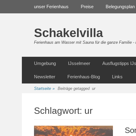
Weiter
Navigation
unser Ferienhaus
Preise
Belegungsplan
zum
Inhalt
Schakelvilla
Ferienhaus am Wasser mit Sauna für die ganze Familie 
Weiter
Sekundäre Navigation
Umgebung
IJsselmeer
Ausflugstipps I
zum
Inhalt
Newsletter
Ferienhaus-Blog
Links
Startseite
»
Beiträge getagged
ur
Schlagwort:
ur
So