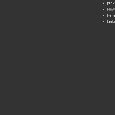
prak
News
Feri
Link