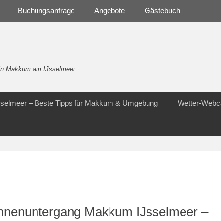
Buchungsanfrage
Angebote
Gästebuch
- in Makkum am IJsselmeer
Jsselmeer – Beste Tipps für Makkum & Umgebung
Wetter-Web
nnenuntergang Makkum IJsselmeer –