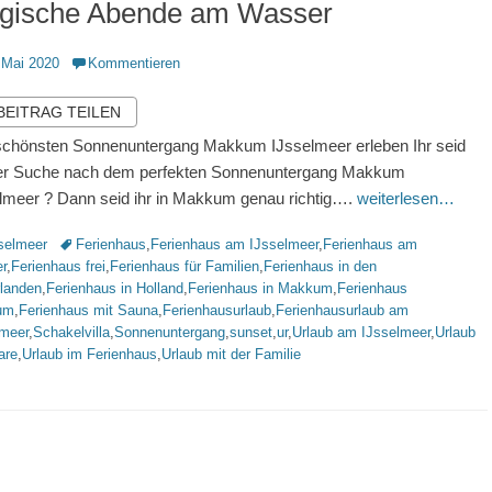
gische Abende am Wasser
ntlicht
 Mai 2020
Kommentieren
 BEITRAG TEILEN
chönsten Sonnenuntergang Makkum IJsselmeer erleben Ihr seid
er Suche nach dem perfekten Sonnenuntergang Makkum
lmeer ? Dann seid ihr in Makkum genau richtig….
weiterlesen…
rien
Schlagworte
selmeer
Ferienhaus
,
Ferienhaus am IJsselmeer
,
Ferienhaus am
r
,
Ferienhaus frei
,
Ferienhaus für Familien
,
Ferienhaus in den
rlanden
,
Ferienhaus in Holland
,
Ferienhaus in Makkum
,
Ferienhaus
um
,
Ferienhaus mit Sauna
,
Ferienhausurlaub
,
Ferienhausurlaub am
lmeer
,
Schakelvilla
,
Sonnenuntergang
,
sunset
,
ur
,
Urlaub am IJsselmeer
,
Urlaub
are
,
Urlaub im Ferienhaus
,
Urlaub mit der Familie