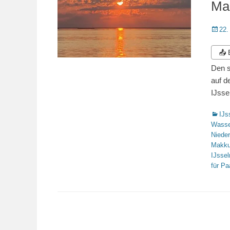
Ma
Veröffe
22.
am
📤
Den s
auf d
IJsse
Katego
IJs
Wasse
Niede
Makk
IJsse
für Pa