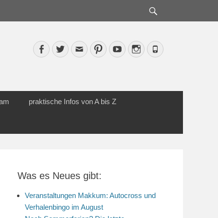
Suche
Facebook
Twitter
Email
Pinterest
YouTube
Instagram
Phone
cam
praktische Infos von A bis Z
Was es Neues gibt:
Veranstaltungen Makkum: Autocross und
Verhalenbingo im August