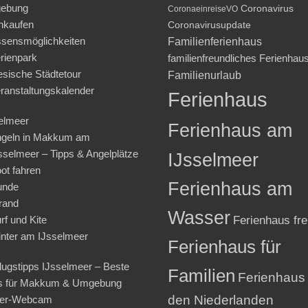
ebung
Coronavirus
CoronaeinreiseVO
nkaufen
Coronavirusupdate
sensmöglichkeiten
Familienferienhaus
rienpark
familienfreundliches Ferienhau
iesische Städtetour
Familienurlaub
ranstaltungskalender
Ferienhaus
elmeer
Ferienhaus am
geln in Makkum am
sselmeer – Tipps & Angelplätze
IJsselmeer
ot fahren
Ferienhaus am
unde
rand
Wasser
rf und Kite
Ferienhaus fre
nter am IJsselmeer
Ferienhaus für
lugstipps IJsselmeer – Beste
Familien
Ferienhaus 
s für Makkum & Umgebung
den Niederlanden
ter-Webcam