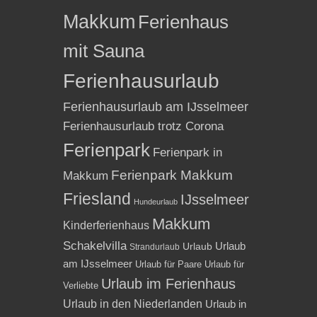
Makkum
Ferienhaus
mit Sauna
Ferienhausurlaub
Ferienhausurlaub am IJsselmeer
Ferienhausurlaub trotz Corona
Ferienpark
Ferienpark in
Ferienpark Makkum
Makkum
Friesland
IJsselmeer
Hundeurlaub
Makkum
Kinderferienhaus
Schakelvilla
Urlaub
Urlaub
Strandurlaub
am IJsselmeer
Urlaub für Paare
Urlaub für
Urlaub im Ferienhaus
Verliebte
Urlaub in den Niederlanden
Urlaub in