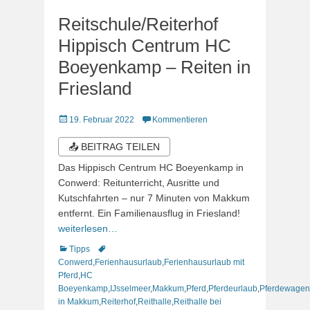
Reitschule/Reiterhof
Hippisch Centrum HC
Boeyenkamp – Reiten in
Friesland
Veröffentlicht
19. Februar 2022
Kommentieren
am
📤 BEITRAG TEILEN
Das Hippisch Centrum HC Boeyenkamp in
Conwerd: Reitunterricht, Ausritte und
Kutschfahrten – nur 7 Minuten von Makkum
entfernt. Ein Familienausflug in Friesland!
weiterlesen…
Kategorien
Schlagworte
Tipps
Conwerd
,
Ferienhausurlaub
,
Ferienhausurlaub mit
Pferd
,
HC
Boeyenkamp
,
IJsselmeer
,
Makkum
,
Pferd
,
Pferdeurlaub
,
Pferdewagen
in Makkum
,
Reiterhof
,
Reithalle
,
Reithalle bei