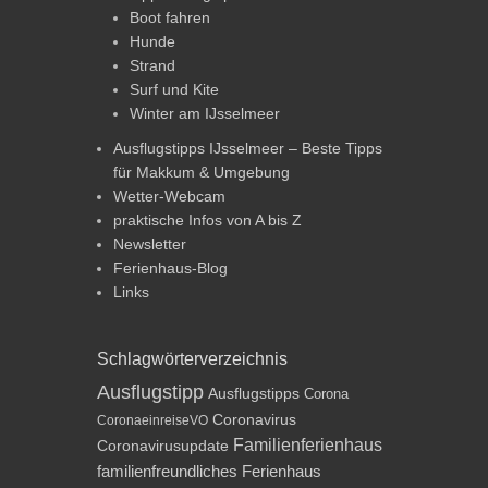
Boot fahren
Hunde
Strand
Surf und Kite
Winter am IJsselmeer
Ausflugstipps IJsselmeer – Beste Tipps
für Makkum & Umgebung
Wetter-Webcam
praktische Infos von A bis Z
Newsletter
Ferienhaus-Blog
Links
Schlagwörterverzeichnis
Ausflugstipp
Ausflugstipps
Corona
Coronavirus
CoronaeinreiseVO
Familienferienhaus
Coronavirusupdate
familienfreundliches Ferienhaus