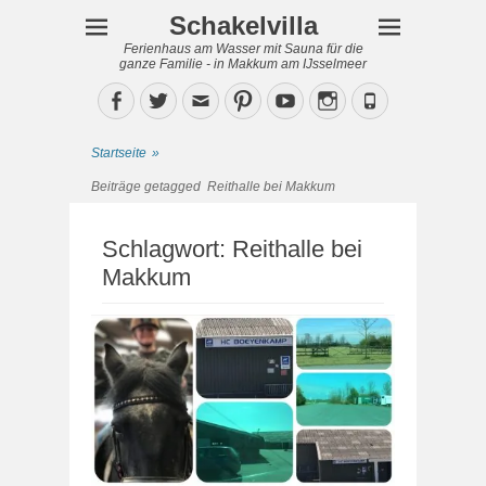
Schakelvilla
Ferienhaus am Wasser mit Sauna für die
ganze Familie - in Makkum am IJsselmeer
Facebook
Twitter
Email
Pinterest
YouTube
Instagram
Phone
Startseite
»
Beiträge getagged
Reithalle bei Makkum
Schlagwort:
Reithalle bei
Makkum