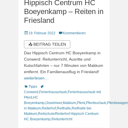
Hippisch Centrum HC
Boeyenkamp – Reiten in
Friesland
Veröffentlicht
19. Februar 2022
Kommentieren
am
📤 BEITRAG TEILEN
Das Hippisch Centrum HC Boeyenkamp in
Conwerd: Reitunterricht, Ausritte und
Kutschfahrten – nur 7 Minuten von Makkum
entfernt. Ein Familienausflug in Friesland!
weiterlesen…
Kategorien
Schlagworte
Tipps
Conwerd
,
Ferienhausurlaub
,
Ferienhausurlaub mit
Pferd
,
HC
Boeyenkamp
,
IJsselmeer
,
Makkum
,
Pferd
,
Pferdeurlaub
,
Pferdewagen
in Makkum
,
Reiterhof
,
Reithalle
,
Reithalle bei
Makkum
,
Reitschule/Reiterhof Hippisch Centrum
HC Boeyenkamp
,
Reitunterricht