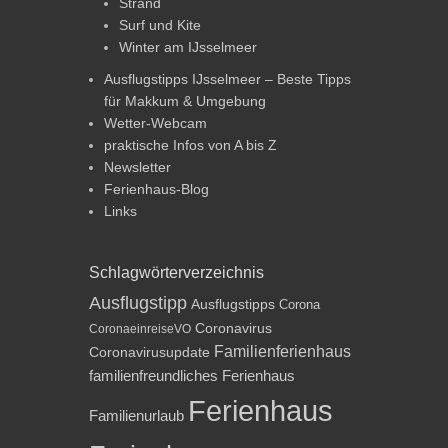
Strand
Surf und Kite
Winter am IJsselmeer
Ausflugstipps IJsselmeer – Beste Tipps
für Makkum & Umgebung
Wetter-Webcam
praktische Infos von A bis Z
Newsletter
Ferienhaus-Blog
Links
Schlagwörterverzeichnis
Ausflugstipp
Ausflugstipps
Corona
Coronavirus
CoronaeinreiseVO
Familienferienhaus
Coronavirusupdate
familienfreundliches Ferienhaus
Ferienhaus
Familienurlaub