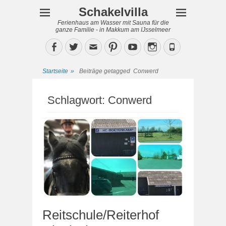
Schakelvilla
Ferienhaus am Wasser mit Sauna für die
ganze Familie - in Makkum am IJsselmeer
Facebook
Twitter
Email
Pinterest
YouTube
Instagram
Phone
Startseite
»
Beiträge getagged
Conwerd
Schlagwort:
Conwerd
Reitschule/Reiterhof