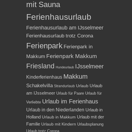
mit Sauna
Ferienhausurlaub
Ferienhausurlaub am IJsselmeer
Ferienhausurlaub trotz Corona
Ferienpark
Ferienpark in
Ferienpark Makkum
Makkum
Friesland
IJsselmeer
Hundeurlaub
Makkum
Kinderferienhaus
Schakelvilla
Urlaub
Urlaub
Strandurlaub
am IJsselmeer
Urlaub für Paare
Urlaub für
Urlaub im Ferienhaus
Verliebte
Urlaub in den Niederlanden
Urlaub in
Holland
Urlaub mit der
Urlaub in Makkum
Familie
Urlaub mit Kindern
Urlaubsplanung
Urlaub trotz Corona