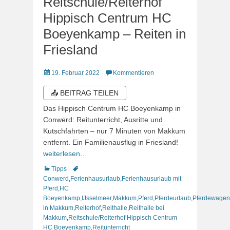
Reitschule/Reiterhof
Hippisch Centrum HC
Boeyenkamp – Reiten in
Friesland
Veröffentlicht
19. Februar 2022
Kommentieren
am
📤 BEITRAG TEILEN
Das Hippisch Centrum HC Boeyenkamp in
Conwerd: Reitunterricht, Ausritte und
Kutschfahrten – nur 7 Minuten von Makkum
entfernt. Ein Familienausflug in Friesland!
weiterlesen…
Kategorien
Schlagworte
Tipps
Conwerd
,
Ferienhausurlaub
,
Ferienhausurlaub mit
Pferd
,
HC
Boeyenkamp
,
IJsselmeer
,
Makkum
,
Pferd
,
Pferdeurlaub
,
Pferdewagen
in Makkum
,
Reiterhof
,
Reithalle
,
Reithalle bei
Makkum
,
Reitschule/Reiterhof Hippisch Centrum
HC Boeyenkamp
,
Reitunterricht