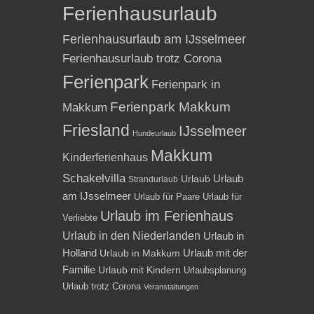
Ferienhausurlaub
Ferienhausurlaub am IJsselmeer
Ferienhausurlaub trotz Corona
Ferienpark
Ferienpark in
Ferienpark Makkum
Makkum
Friesland
IJsselmeer
Hundeurlaub
Makkum
Kinderferienhaus
Schakelvilla
Urlaub
Urlaub
Strandurlaub
am IJsselmeer
Urlaub für Paare
Urlaub für
Urlaub im Ferienhaus
Verliebte
Urlaub in den Niederlanden
Urlaub in
Holland
Urlaub mit der
Urlaub in Makkum
Familie
Urlaub mit Kindern
Urlaubsplanung
Urlaub trotz Corona
Veranstaltungen