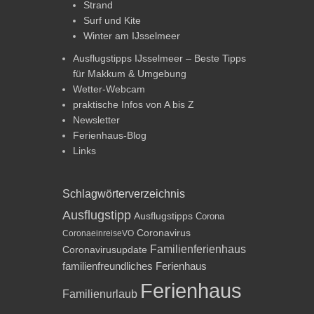
Strand
Surf und Kite
Winter am IJsselmeer
Ausflugstipps IJsselmeer – Beste Tipps
für Makkum & Umgebung
Wetter-Webcam
praktische Infos von A bis Z
Newsletter
Ferienhaus-Blog
Links
Schlagwörterverzeichnis
Ausflugstipp
Ausflugstipps
Corona
Coronavirus
CoronaeinreiseVO
Familienferienhaus
Coronavirusupdate
familienfreundliches Ferienhaus
Ferienhaus
Familienurlaub