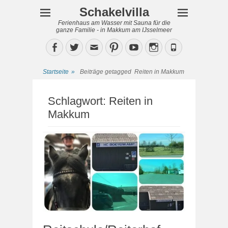
Schakelvilla
Ferienhaus am Wasser mit Sauna für die
ganze Familie - in Makkum am IJsselmeer
Facebook
Twitter
Email
Pinterest
YouTube
Instagram
Phone
Startseite
»
Beiträge getagged
Reiten in Makkum
Schlagwort:
Reiten in
Makkum