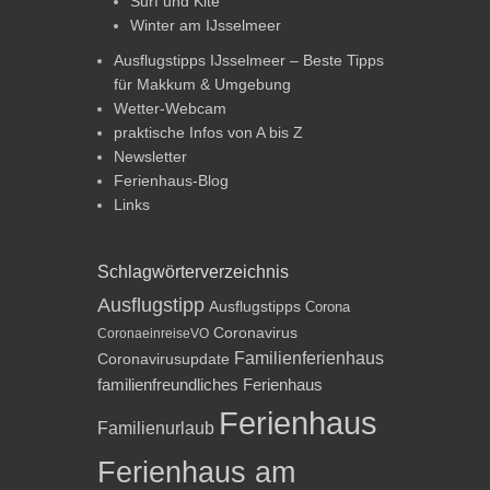
Surf und Kite
Winter am IJsselmeer
Ausflugstipps IJsselmeer – Beste Tipps
für Makkum & Umgebung
Wetter-Webcam
praktische Infos von A bis Z
Newsletter
Ferienhaus-Blog
Links
Schlagwörterverzeichnis
Ausflugstipp
Ausflugstipps
Corona
Coronavirus
CoronaeinreiseVO
Familienferienhaus
Coronavirusupdate
familienfreundliches Ferienhaus
Ferienhaus
Familienurlaub
Ferienhaus am