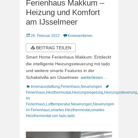
Ferienhaus Makkum –
Heizung und Komfort
am IJsselmeer
Veröffentlicht
26. Februar 2022
Kommentieren
am
📤 BEITRAG TEILEN
Smart Home Ferienhaus Makkum: Entdeckt
die intelligente Heizungssteuerung mit tado
und weitere smarte Features in der
Schakelvilla am IJsselmeer.
weiterlesen…
Kategorien
Schlagworte
Innenausstattung
,
Ferienhaus
,
Neuerungen
Ferienhaus
,
Heizthermostat
,
Heizungsregelung
,
Heizungssteuerung
,
im
Ferienhaus
,
Lufttemperatur
,
Neuerungen
,
Neuerungen
im Ferienhaus
,
smartes Heizthermostat
,
smartes
Heizthermostat von tado
,
tado