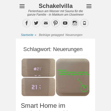
Schakelvilla
Ferienhaus am Wasser mit Sauna für die
ganze Familie - in Makkum am IJsselmeer
Facebook
Twitter
Email
Pinterest
YouTube
Instagram
Phone
Startseite
»
Beiträge getagged
Neuerungen
Schlagwort:
Neuerungen
Smart Home im