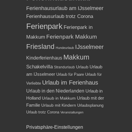
Ferienhausurlaub am IJsselmeer
Ferienhausurlaub trotz Corona
Ferienpark
Ferienpark in
Ferienpark Makkum
Makkum
Friesland
IJsselmeer
Hundeurlaub
Makkum
Kinderferienhaus
Schakelvilla
Urlaub
Urlaub
Strandurlaub
am IJsselmeer
Urlaub für Paare
Urlaub für
Urlaub im Ferienhaus
Verliebte
Urlaub in den Niederlanden
Urlaub in
Holland
Urlaub mit der
Urlaub in Makkum
Familie
Urlaub mit Kindern
Urlaubsplanung
Urlaub trotz Corona
Veranstaltungen
Privatsphäre-Einstellungen