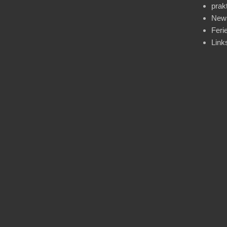
prak
News
Feri
Link