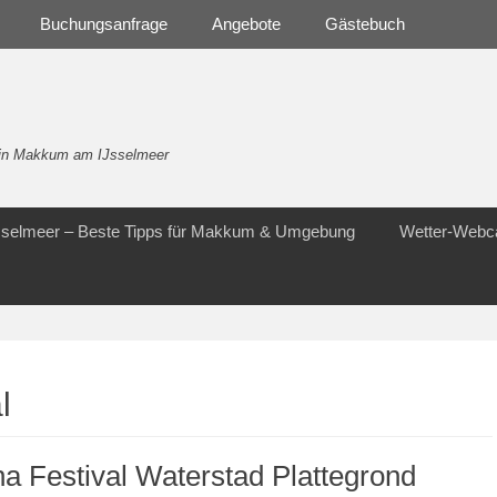
Buchungsanfrage
Angebote
Gästebuch
- in Makkum am IJsselmeer
Jsselmeer – Beste Tipps für Makkum & Umgebung
Wetter-Web
l
a Festival Waterstad Plattegrond