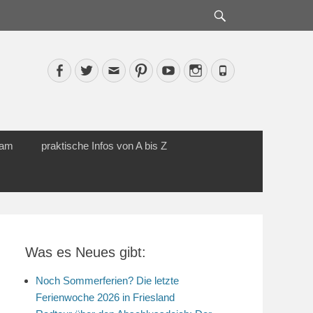
Suche
Facebook
Twitter
Email
Pinterest
YouTube
Instagram
Phone
cam
praktische Infos von A bis Z
Was es Neues gibt:
Noch Sommerferien? Die letzte
Ferienwoche 2026 in Friesland