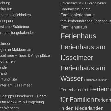
ebung
Coronavirus
CoronaeinreiseVO
nkaufen
Coronavirusupdate
sensmöglichkeiten
Familienferienhaus
rienpark
familienfreundliches Ferienhau
iesische Städtetour
Familienurlaub
ranstaltungskalender
Ferienhaus
elmeer
Ferienhaus am
geln in Makkum am
sselmeer – Tipps & Angelplätze
IJsselmeer
ot fahren
Ferienhaus am
unde
rand
Wasser
rf und Kite
Ferienhaus buchen
nter am IJsselmeer
Ferien
Ferienhaus frei
lugstipps IJsselmeer – Beste
für Familien
Ferien
s für Makkum & Umgebung
in den Niederlanden
ter-Webcam