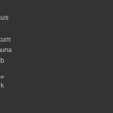
aus
kum
auna
ub
ub
rk