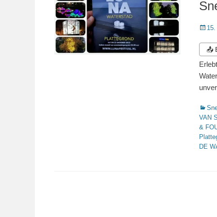
Sn
Veröffe
15.
am
📤
Erleb
Water
unver
Katego
Sn
VAN 
& FO
Platt
DE W