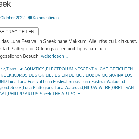
eek
ntlicht
 Oktober 2022
Kommentieren
 BEITRAG TEILEN
t das Luna Festival in Sneek nahe Makkum. Alle Infos zu Lichtkunst,
stad Plattegrond, Öffnungszeiten und Tipps für einen
gesslichen Besuch.
weiterlesen…
rien
Schlagworte
eek
,
Tipps
AQUATICS
,
ELECTROLUMINESCENT ALGAE
,
GEZICHTEN
SNEEK
,
KOROS DESIGN
,
LILLIES
,
LIN DE MOL
,
LIUBOV MOSKVINA
,
LOST
UND
,
Luna
,
Luna Festival
,
Luna Festival Sneek
,
Luna Festival Waterstad
egrond Sneek
,
Luna Plattegrond
,
Luna Waterstad
,
NIEUW WERK
,
ORRIT VAN
AAL
,
PHILIPP ARTUS
,
Sneek
,
THE ARTPOLE