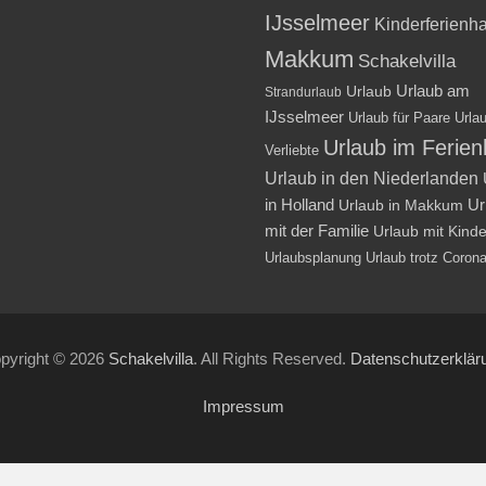
IJsselmeer
Kinderferienh
Makkum
Schakelvilla
Urlaub am
Urlaub
Strandurlaub
IJsselmeer
Urlaub für Paare
Urlau
Urlaub im Ferie
Verliebte
Urlaub in den Niederlanden
in Holland
Ur
Urlaub in Makkum
mit der Familie
Urlaub mit Kind
Urlaubsplanung
Urlaub trotz Coron
pyright © 2026
Schakelvilla
. All Rights Reserved.
Datenschutzerklär
Impressum