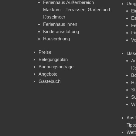
Ferienhaus Außenbereich
Umg
Makkum – Terrassen, Garten und
Ei
IJsselmeer
Es
Ferienhaus innen
Fe
Kinderausstattung
fr
Hausordnung
Ve
Preise
IJss
Belegungsplan
An
Buchungsanfrage
IJ
Angebote
Bo
Gästebuch
H
St
Su
Wi
Ausf
Tipp
Wet