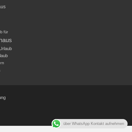
aus
b für
nhaus
Urlaub
laub
ern
a
ung
über WhatsApp Kontakt aufnehmen