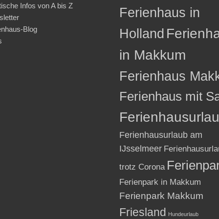
tische Infos von A bis Z
Ferienhaus in
letter
enhaus-Blog
Holland
Ferienh
s
in Makkum
Ferienhaus Mak
Ferienhaus mit S
Ferienhausurla
Ferienhausurlaub am
IJsselmeer
Ferienhausurla
Ferienpa
trotz Corona
Ferienpark in Makkum
Ferienpark Makkum
Friesland
Hundeurlaub