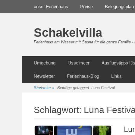
Weiter
Navigation
unser Ferienhaus
Preise
Belegungsplan
zum
Inhalt
Schakelvilla
Ferienhaus am Wasser mit Sauna für die ganze Familie 
Weiter
Sekundäre Navigation
Umgebung
IJsselmeer
Ausflugstipps I
zum
Inhalt
Newsletter
Ferienhaus-Blog
Links
Startseite
»
Beiträge getagged
Luna Festival
Schlagwort:
Luna Festiva
Lun