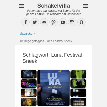
Schakelvilla
Ferienhaus am Wasser mit Sauna für die
ganze Familie - in Makkum am IJsselmeer
Facebook
Twitter
Email
Pinterest
YouTube
Instagram
Phone
Startseite
»
Beiträge getagged
Luna Festival Sneek
Schlagwort:
Luna Festival
Sneek