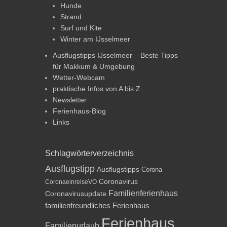
Hunde
Strand
Surf und Kite
Winter am IJsselmeer
Ausflugstipps IJsselmeer – Beste Tipps
für Makkum & Umgebung
Wetter-Webcam
praktische Infos von A bis Z
Newsletter
Ferienhaus-Blog
Links
Schlagwörterverzeichnis
Ausflugstipp
Ausflugstipps
Corona
Coronavirus
CoronaeinreiseVO
Familienferienhaus
Coronavirusupdate
familienfreundliches Ferienhaus
Ferienhaus
Familienurlaub