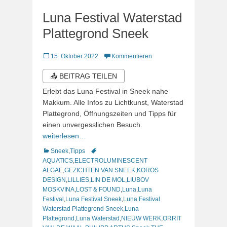
Luna Festival Waterstad
Plattegrond Sneek
Veröffentlicht
15. Oktober 2022
Kommentieren
am
📤 BEITRAG TEILEN
Erlebt das Luna Festival in Sneek nahe
Makkum. Alle Infos zu Lichtkunst, Waterstad
Plattegrond, Öffnungszeiten und Tipps für
einen unvergesslichen Besuch.
weiterlesen…
Kategorien
Schlagworte
Sneek
,
Tipps
AQUATICS
,
ELECTROLUMINESCENT
ALGAE
,
GEZICHTEN VAN SNEEK
,
KOROS
DESIGN
,
LILLIES
,
LIN DE MOL
,
LIUBOV
MOSKVINA
,
LOST & FOUND
,
Luna
,
Luna
Festival
,
Luna Festival Sneek
,
Luna Festival
Waterstad Plattegrond Sneek
,
Luna
Plattegrond
,
Luna Waterstad
,
NIEUW WERK
,
ORRIT