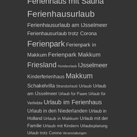
Ferienhaus mit Sauna
Ferienhausurlaub
Ferienhausurlaub am IJsselmeer
Ferienhausurlaub trotz Corona
Ferienpark
Ferienpark in
Ferienpark Makkum
Makkum
Friesland
IJsselmeer
Hundeurlaub
Makkum
Kinderferienhaus
Schakelvilla
Urlaub
Urlaub
Strandurlaub
am IJsselmeer
Urlaub für Paare
Urlaub für
Urlaub im Ferienhaus
Verliebte
Urlaub in den Niederlanden
Urlaub in
Holland
Urlaub mit der
Urlaub in Makkum
Familie
Urlaub mit Kindern
Urlaubsplanung
Urlaub trotz Corona
Veranstaltungen