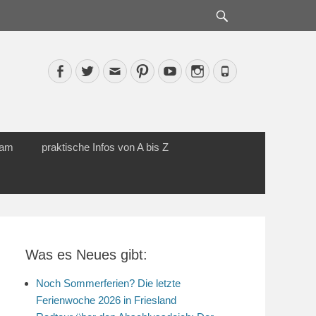
Suche
Facebook
Twitter
Email
Pinterest
YouTube
Instagram
Phone
cam
praktische Infos von A bis Z
Was es Neues gibt:
Noch Sommerferien? Die letzte
Ferienwoche 2026 in Friesland