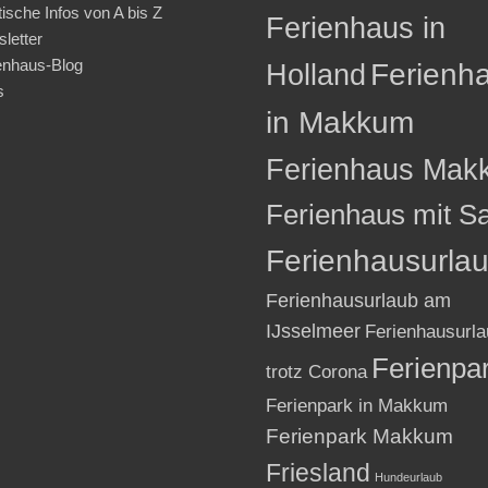
tische Infos von A bis Z
Ferienhaus in
letter
enhaus-Blog
Holland
Ferienh
s
in Makkum
Ferienhaus Mak
Ferienhaus mit S
Ferienhausurla
Ferienhausurlaub am
IJsselmeer
Ferienhausurla
Ferienpa
trotz Corona
Ferienpark in Makkum
Ferienpark Makkum
Friesland
Hundeurlaub