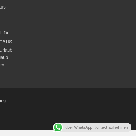
aus
b für
nhaus
Urlaub
laub
ern
a
ung
über WhatsApp Kontakt aufnehmen