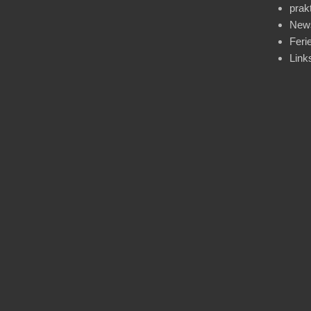
prak
News
Feri
Link