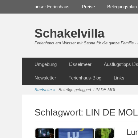
Weiter
Navigation
unser Ferienhaus
Preise
Belegungsplan
zum
Inhalt
Schakelvilla
Ferienhaus am Wasser mit Sauna für die ganze Familie 
Weiter
Sekundäre Navigation
Umgebung
IJsselmeer
Ausflugstipps I
zum
Inhalt
Newsletter
Ferienhaus-Blog
Links
Startseite
»
Beiträge getagged
LIN DE MOL
Schlagwort:
LIN DE MOL
Lun