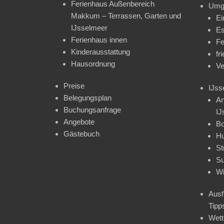
Ferienhaus Außenbereich
Umg
Makkum – Terrassen, Garten und
Ei
IJsselmeer
Es
Ferienhaus innen
Fe
Kinderausstattung
fr
Hausordnung
Ve
Preise
IJss
Belegungsplan
An
Buchungsanfrage
IJ
Angebote
Bo
Gästebuch
H
St
Su
Wi
Ausf
Tipp
Wet