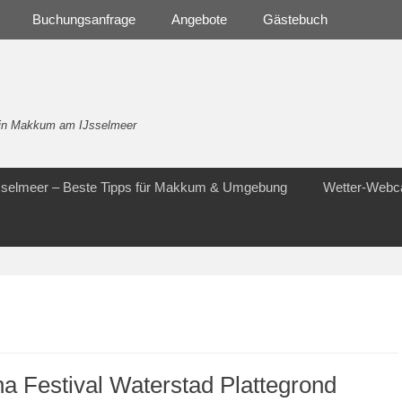
Buchungsanfrage
Angebote
Gästebuch
- in Makkum am IJsselmeer
Jsselmeer – Beste Tipps für Makkum & Umgebung
Wetter-Web
a Festival Waterstad Plattegrond