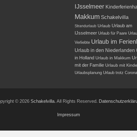
IJsselmeer
Kinderferienh
Makkum
Schakelvilla
Urlaub am
Urlaub
Strandurlaub
IJsselmeer
Urlaub für Paare
Urlau
Urlaub im Ferie
Verliebte
Urlaub in den Niederlanden
in Holland
Ur
Urlaub in Makkum
mit der Familie
Urlaub mit Kind
Urlaubsplanung
Urlaub trotz Coron
pyright © 2026
Schakelvilla
. All Rights Reserved.
Datenschutzerklär
Impressum