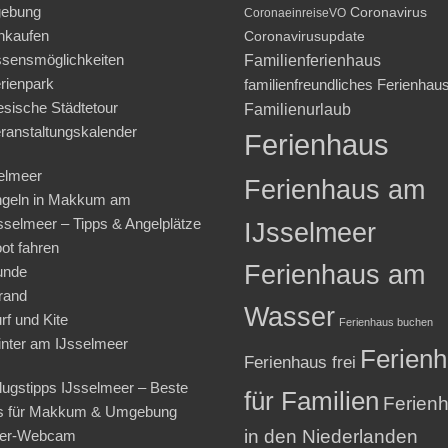
ebung
Coronavirus
CoronaeinreiseVO
nkaufen
Coronavirusupdate
sensmöglichkeiten
Familienferienhaus
rienpark
familienfreundliches Ferienhau
iesische Städtetour
Familienurlaub
ranstaltungskalender
Ferienhaus
elmeer
Ferienhaus am
geln in Makkum am
sselmeer – Tipps & Angelplätze
IJsselmeer
ot fahren
Ferienhaus am
unde
rand
Wasser
rf und Kite
Ferienhaus buchen
nter am IJsselmeer
Ferien
Ferienhaus frei
lugstipps IJsselmeer – Beste
für Familien
Ferien
s für Makkum & Umgebung
in den Niederlanden
ter-Webcam