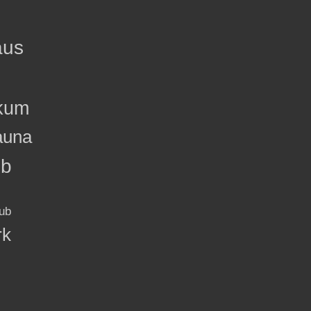
aus
kum
auna
ub
ub
rk