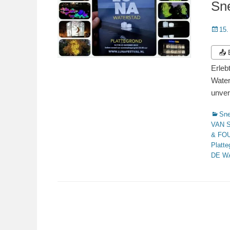
Sn
Veröffe
15.
am
📤
Erleb
Water
unver
Katego
Sn
VAN 
& FO
Platt
DE W