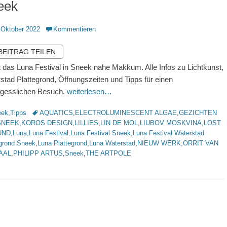
eek
ntlicht
 Oktober 2022
Kommentieren
 BEITRAG TEILEN
t das Luna Festival in Sneek nahe Makkum. Alle Infos zu Lichtkunst,
stad Plattegrond, Öffnungszeiten und Tipps für einen
gesslichen Besuch.
weiterlesen…
rien
Schlagworte
eek
,
Tipps
AQUATICS
,
ELECTROLUMINESCENT ALGAE
,
GEZICHTEN
SNEEK
,
KOROS DESIGN
,
LILLIES
,
LIN DE MOL
,
LIUBOV MOSKVINA
,
LOST
UND
,
Luna
,
Luna Festival
,
Luna Festival Sneek
,
Luna Festival Waterstad
egrond Sneek
,
Luna Plattegrond
,
Luna Waterstad
,
NIEUW WERK
,
ORRIT VAN
AAL
,
PHILIPP ARTUS
,
Sneek
,
THE ARTPOLE