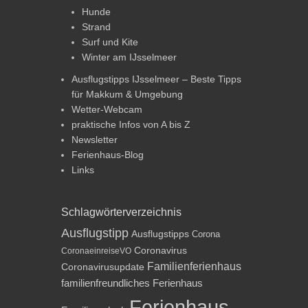
Hunde
Strand
Surf und Kite
Winter am IJsselmeer
Ausflugstipps IJsselmeer – Beste Tipps
für Makkum & Umgebung
Wetter-Webcam
praktische Infos von A bis Z
Newsletter
Ferienhaus-Blog
Links
Schlagwörterverzeichnis
Ausflugstipp
Ausflugstipps
Corona
Coronavirus
CoronaeinreiseVO
Familienferienhaus
Coronavirusupdate
familienfreundliches Ferienhaus
Ferienhaus