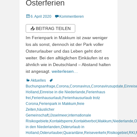
Osterferien
Veröffentlicht
6. April 2020
Kommentieren
am
📤 BEITRAG TEILEN
Im Ferienpark in Makkum ist zwar weniger
los als sonst, dennoch ist der Park voller
Osterurlauber und das Leben geht dort
weiter. Bei den alltäglichen Einkäufen ist es
ähnlich wie in Deutschland – Abstand halten
ist angesagt.
weiterlesen…
Kategorien
Schlagworte
Aktuelles
Buchungsanfrage
,
Corona
,
Coronavirus
,
Coronavirusupdate
,
Einreis
Holland
,
Einreise in die Niederlande
,
Ferienhaus
frei
,
Ferienhausurlaub
,
Ferienhausurlaub trotz
Corona
,
Ferienpark in Makkum
,
freie
Zeiten
,
häuslicher
Gemeinschaft
,
IJsselmeer
,
internationale
Risikogebiete
,
Kontaktsperre
,
Kontaktverbot
,
Makkum
,
Niederlande
,
O
in den Niederlanden
,
Osterurlaub in
Holland
,
Osterurlauber
,
Quarantäne
,
Reiseverkehr
,
Risikogebiet
,
RKI
,