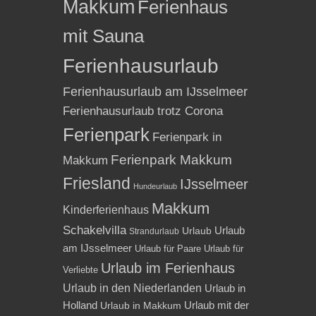
Makkum
Ferienhaus
mit Sauna
Ferienhausurlaub
Ferienhausurlaub am IJsselmeer
Ferienhausurlaub trotz Corona
Ferienpark
Ferienpark in
Ferienpark Makkum
Makkum
Friesland
IJsselmeer
Hundeurlaub
Makkum
Kinderferienhaus
Schakelvilla
Urlaub
Urlaub
Strandurlaub
am IJsselmeer
Urlaub für Paare
Urlaub für
Urlaub im Ferienhaus
Verliebte
Urlaub in den Niederlanden
Urlaub in
Holland
Urlaub mit der
Urlaub in Makkum