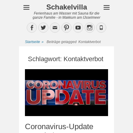
Schakelvilla
Ferienhaus am Wasser mit Sauna für die
ganze Familie - in Makkum am IJsselmeer
Facebook
Twitter
Email
Pinterest
YouTube
Instagram
Phone
Startseite
»
Beiträge getagged
Kontaktverbot
Schlagwort:
Kontaktverbot
Coronavirus-Update