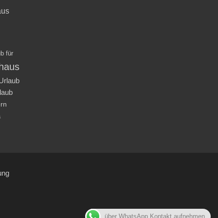
aus
b für
nhaus
Urlaub
laub
ern
a
ung
über WhatsApp Kontakt aufnehmen