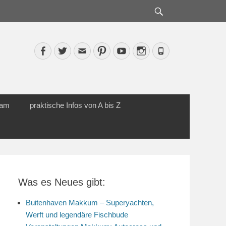
Suche
Facebook
Twitter
Email
Pinterest
YouTube
Instagram
Phone
cam
praktische Infos von A bis Z
Was es Neues gibt:
Buitenhaven Makkum – Superyachten,
Werft und legendäre Fischbude