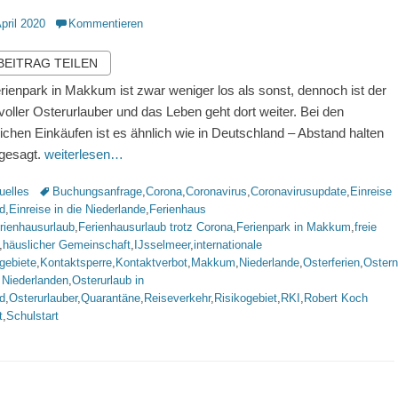
ntlicht
April 2020
Kommentieren
 BEITRAG TEILEN
rienpark in Makkum ist zwar weniger los als sonst, dennoch ist der
voller Osterurlauber und das Leben geht dort weiter. Bei den
glichen Einkäufen ist es ähnlich wie in Deutschland – Abstand halten
ngesagt.
weiterlesen…
rien
Schlagworte
uelles
Buchungsanfrage
,
Corona
,
Coronavirus
,
Coronavirusupdate
,
Einreise
d
,
Einreise in die Niederlande
,
Ferienhaus
rienhausurlaub
,
Ferienhausurlaub trotz Corona
,
Ferienpark in Makkum
,
freie
,
häuslicher Gemeinschaft
,
IJsselmeer
,
internationale
gebiete
,
Kontaktsperre
,
Kontaktverbot
,
Makkum
,
Niederlande
,
Osterferien
,
Ostern
 Niederlanden
,
Osterurlaub in
d
,
Osterurlauber
,
Quarantäne
,
Reiseverkehr
,
Risikogebiet
,
RKI
,
Robert Koch
t
,
Schulstart