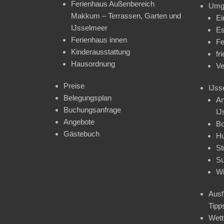
Ferienhaus Außenbereich
Umg
Makkum – Terrassen, Garten und
Ei
IJsselmeer
Es
Ferienhaus innen
Fe
Kinderausstattung
fr
Hausordnung
Ve
Preise
IJss
Belegungsplan
An
Buchungsanfrage
IJ
Angebote
Bo
Gästebuch
H
St
Su
Wi
Ausf
Tipp
Wet