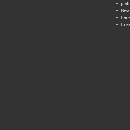
prak
News
Feri
Link