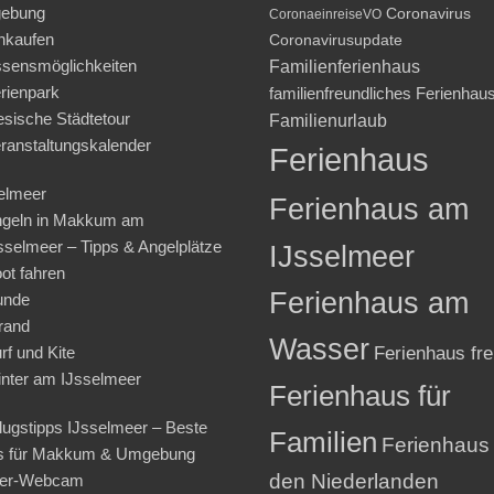
ebung
Coronavirus
CoronaeinreiseVO
nkaufen
Coronavirusupdate
sensmöglichkeiten
Familienferienhaus
rienpark
familienfreundliches Ferienhau
iesische Städtetour
Familienurlaub
ranstaltungskalender
Ferienhaus
elmeer
Ferienhaus am
geln in Makkum am
sselmeer – Tipps & Angelplätze
IJsselmeer
ot fahren
Ferienhaus am
unde
rand
Wasser
rf und Kite
Ferienhaus fre
nter am IJsselmeer
Ferienhaus für
lugstipps IJsselmeer – Beste
Familien
Ferienhaus 
s für Makkum & Umgebung
den Niederlanden
ter-Webcam