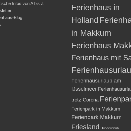
tische Infos von A bis Z
Ferienhaus in
letter
enhaus-Blog
Holland
Ferienh
s
in Makkum
Ferienhaus Mak
Ferienhaus mit S
Ferienhausurla
Ferienhausurlaub am
IJsselmeer
Ferienhausurla
Ferienpa
trotz Corona
Ferienpark in Makkum
Ferienpark Makkum
Friesland
Hundeurlaub