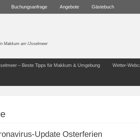
Buchungsanfrage
Angebote
Gästebuch
- in Makkum am IJsselmeer
Jsselmeer – Beste Tipps für Makkum & Umgebung
Wetter-Web
re
onavirus-Update Osterferien