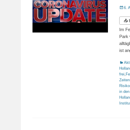
Veröffe
6. 
am
📤
Im Fe
Park 
alltä
ist a
Katego
Akt
Hollan
frei
,
Fe
Zeiten
Risiko
in den
Hollan
Institu