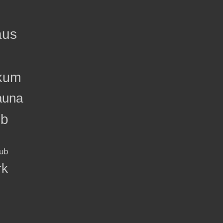
aus
kum
auna
ub
ub
rk