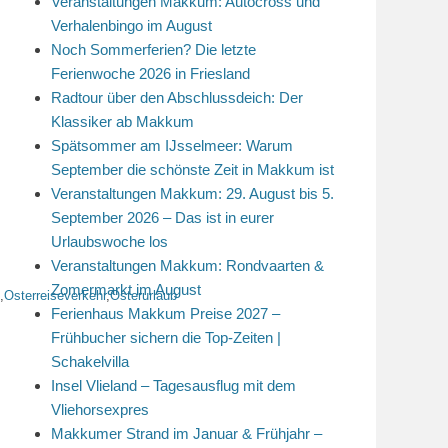
Veranstaltungen Makkum: Autocross und
Verhalenbingo im August
Noch Sommerferien? Die letzte
Ferienwoche 2026 in Friesland
Radtour über den Abschlussdeich: Der
Klassiker ab Makkum
Spätsommer am IJsselmeer: Warum
September die schönste Zeit in Makkum ist
Veranstaltungen Makkum: 29. August bis 5.
September 2026 – Das ist in eurer
Urlaubswoche los
Veranstaltungen Makkum: Rondvaarten &
Zomermarkt im August
,
Osterreiseverkehr
,
Osterurlaub
Ferienhaus Makkum Preise 2027 –
Frühbucher sichern die Top-Zeiten |
Schakelvilla
Insel Vlieland – Tagesausflug mit dem
Vliehorsexpres
Makkumer Strand im Januar & Frühjahr –