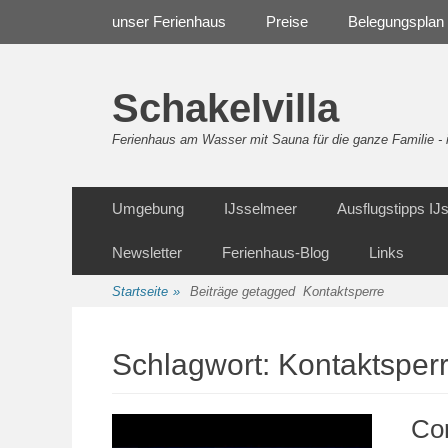
Weiter
Navigation
unser Ferienhaus
Preise
Belegungsplan
zum
Inhalt
Schakelvilla
Ferienhaus am Wasser mit Sauna für die ganze Familie 
Weiter
Sekundäre Navigation
Umgebung
IJsselmeer
Ausflugstipps I
zum
Inhalt
Newsletter
Ferienhaus-Blog
Links
Startseite
»
Beiträge getagged
Kontaktsperre
Schlagwort:
Kontaktsper
Cor