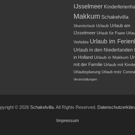
IJsselmeer
Kinderferienh
Makkum
Schakelvilla
Urlaub am
Urlaub
Strandurlaub
IJsselmeer
Urlaub für Paare
Urlau
Urlaub im Ferie
Verliebte
Urlaub in den Niederlanden
in Holland
Ur
Urlaub in Makkum
mit der Familie
Urlaub mit Kind
Urlaubsplanung
Urlaub trotz Coron
Veranstaltungen
pyright © 2026
Schakelvilla
. All Rights Reserved.
Datenschutzerklär
Impressum