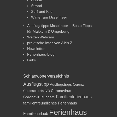
Strand
Surf und Kite
Winter am IJsselmeer
Ausflugstipps IJsselmeer – Beste Tipps
für Makkum & Umgebung
Wetter-Webcam
praktische Infos von A bis Z
Newsletter
Ferienhaus-Blog
Links
Schlagwörterverzeichnis
Ausflugstipp
Ausflugstipps
Corona
Coronavirus
CoronaeinreiseVO
Familienferienhaus
Coronavirusupdate
familienfreundliches Ferienhaus
Ferienhaus
Familienurlaub