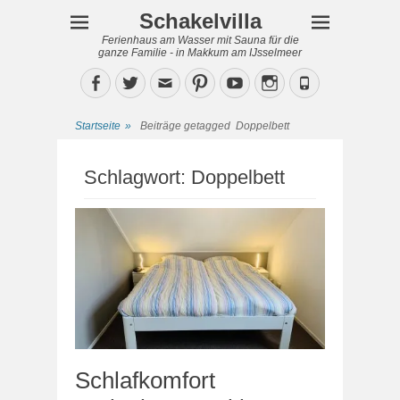
Schakelvilla
Ferienhaus am Wasser mit Sauna für die
ganze Familie - in Makkum am IJsselmeer
Facebook
Twitter
Email
Pinterest
YouTube
Instagram
Phone
Startseite
»
Beiträge getagged
Doppelbett
Schlagwort:
Doppelbett
Schlafkomfort