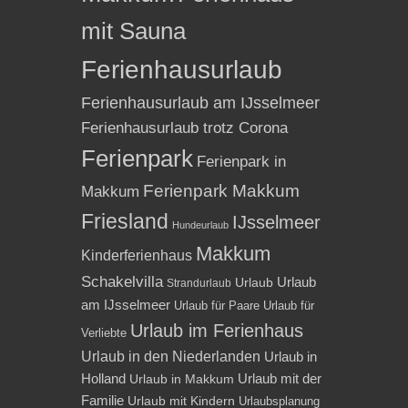
mit Sauna
Ferienhausurlaub
Ferienhausurlaub am IJsselmeer
Ferienhausurlaub trotz Corona
Ferienpark
Ferienpark in
Ferienpark Makkum
Makkum
Friesland
IJsselmeer
Hundeurlaub
Makkum
Kinderferienhaus
Schakelvilla
Urlaub
Urlaub
Strandurlaub
am IJsselmeer
Urlaub für Paare
Urlaub für
Urlaub im Ferienhaus
Verliebte
Urlaub in den Niederlanden
Urlaub in
Holland
Urlaub mit der
Urlaub in Makkum
Familie
Urlaub mit Kindern
Urlaubsplanung