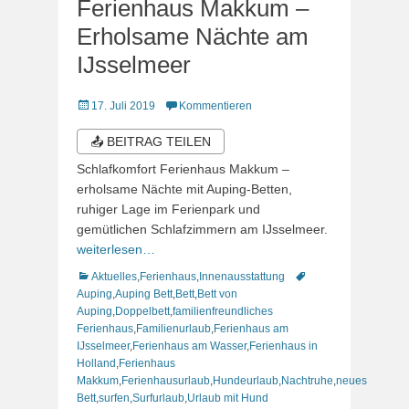
Ferienhaus Makkum –
Erholsame Nächte am
IJsselmeer
Veröffentlicht
17. Juli 2019
Kommentieren
am
📤 BEITRAG TEILEN
Schlafkomfort Ferienhaus Makkum –
erholsame Nächte mit Auping-Betten,
ruhiger Lage im Ferienpark und
gemütlichen Schlafzimmern am IJsselmeer.
weiterlesen…
Kategorien
Schlagworte
Aktuelles
,
Ferienhaus
,
Innenausstattung
Auping
,
Auping Bett
,
Bett
,
Bett von
Auping
,
Doppelbett
,
familienfreundliches
Ferienhaus
,
Familienurlaub
,
Ferienhaus am
IJsselmeer
,
Ferienhaus am Wasser
,
Ferienhaus in
Holland
,
Ferienhaus
Makkum
,
Ferienhausurlaub
,
Hundeurlaub
,
Nachtruhe
,
neues
Bett
,
surfen
,
Surfurlaub
,
Urlaub mit Hund