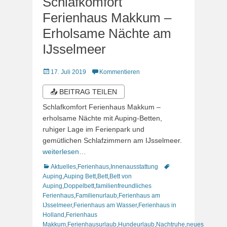
Schlafkomfort
Ferienhaus Makkum –
Erholsame Nächte am
IJsselmeer
Veröffentlicht
17. Juli 2019
Kommentieren
am
📤 BEITRAG TEILEN
Schlafkomfort Ferienhaus Makkum –
erholsame Nächte mit Auping-Betten,
ruhiger Lage im Ferienpark und
gemütlichen Schlafzimmern am IJsselmeer.
weiterlesen…
Kategorien
Schlagworte
Aktuelles
,
Ferienhaus
,
Innenausstattung
Auping
,
Auping Bett
,
Bett
,
Bett von
Auping
,
Doppelbett
,
familienfreundliches
Ferienhaus
,
Familienurlaub
,
Ferienhaus am
IJsselmeer
,
Ferienhaus am Wasser
,
Ferienhaus in
Holland
,
Ferienhaus
Makkum
,
Ferienhausurlaub
,
Hundeurlaub
,
Nachtruhe
,
neues