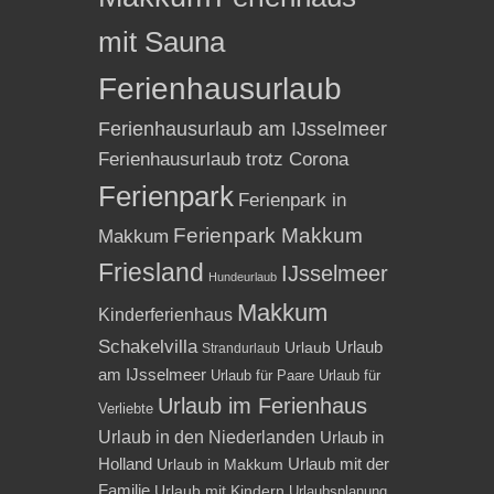
mit Sauna
Ferienhausurlaub
Ferienhausurlaub am IJsselmeer
Ferienhausurlaub trotz Corona
Ferienpark
Ferienpark in
Ferienpark Makkum
Makkum
Friesland
IJsselmeer
Hundeurlaub
Makkum
Kinderferienhaus
Schakelvilla
Urlaub
Urlaub
Strandurlaub
am IJsselmeer
Urlaub für Paare
Urlaub für
Urlaub im Ferienhaus
Verliebte
Urlaub in den Niederlanden
Urlaub in
Holland
Urlaub mit der
Urlaub in Makkum
Familie
Urlaub mit Kindern
Urlaubsplanung