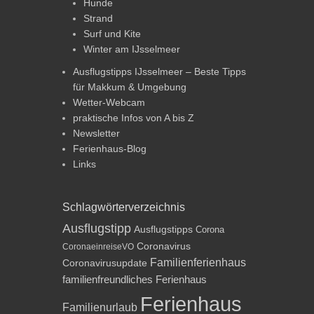
Hunde
Strand
Surf und Kite
Winter am IJsselmeer
Ausflugstipps IJsselmeer – Beste Tipps
für Makkum & Umgebung
Wetter-Webcam
praktische Infos von A bis Z
Newsletter
Ferienhaus-Blog
Links
Schlagwörterverzeichnis
Ausflugstipp
Ausflugstipps
Corona
Coronavirus
CoronaeinreiseVO
Familienferienhaus
Coronavirusupdate
familienfreundliches Ferienhaus
Ferienhaus
Familienurlaub