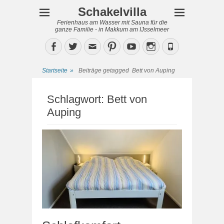
Schakelvilla
Ferienhaus am Wasser mit Sauna für die
ganze Familie - in Makkum am IJsselmeer
Facebook
Twitter
Email
Pinterest
YouTube
Instagram
Phone
Startseite
»
Beiträge getagged
Bett von Auping
Schlagwort:
Bett von
Auping