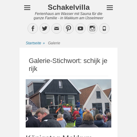
Schakelvilla
Ferienhaus am Wasser mit Sauna für die
ganze Familie - in Makkum am IJsselmeer
Facebook
Twitter
Email
Pinterest
YouTube
Instagram
Phone
Startseite
»
Galerie
Galerie-Stichwort:
schijk je
rijk