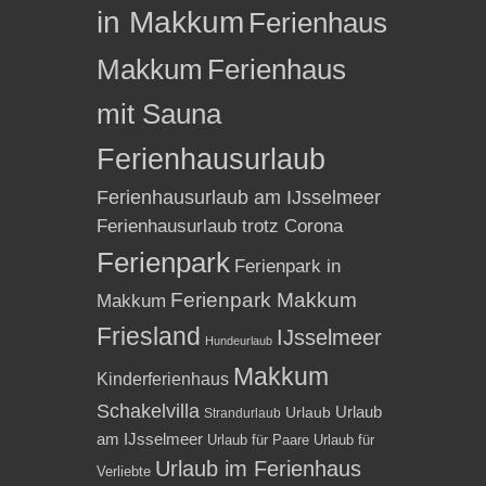
in Makkum
Ferienhaus
Makkum
Ferienhaus
mit Sauna
Ferienhausurlaub
Ferienhausurlaub am IJsselmeer
Ferienhausurlaub trotz Corona
Ferienpark
Ferienpark in
Ferienpark Makkum
Makkum
Friesland
IJsselmeer
Hundeurlaub
Makkum
Kinderferienhaus
Schakelvilla
Urlaub
Urlaub
Strandurlaub
am IJsselmeer
Urlaub für Paare
Urlaub für
Urlaub im Ferienhaus
Verliebte