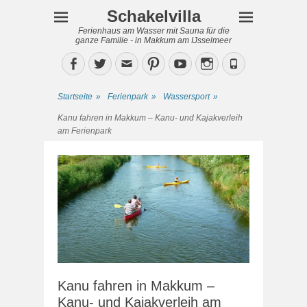
Schakelvilla
Ferienhaus am Wasser mit Sauna für die
ganze Familie - in Makkum am IJsselmeer
Facebook
Twitter
Email
Pinterest
YouTube
Instagram
Phone
Startseite
»
Ferienpark
»
Wassersport
»
Kanu fahren in Makkum – Kanu- und Kajakverleih
am Ferienpark
Kanu fahren in Makkum –
Kanu- und Kajakverleih am