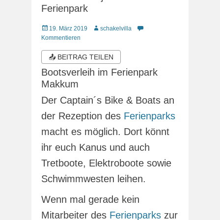
Ferienpark
Veröffentlicht
Autor
19. März 2019
schakelvilla
am
Kommentieren
📤 BEITRAG TEILEN
Bootsverleih im Ferienpark
Makkum
Der Captain´s Bike & Boats an
der Rezeption des
Ferienparks
macht es möglich. Dort könnt
ihr euch Kanus und auch
Tretboote, Elektroboote sowie
Schwimmwesten leihen.
Wenn mal gerade kein
Mitarbeiter des
Ferienparks
zur