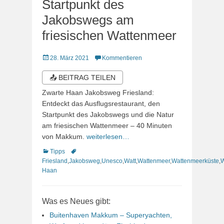
Startpunkt des
Jakobswegs am
friesischen Wattenmeer
Veröffentlicht
28. März 2021
Kommentieren
am
📤 BEITRAG TEILEN
Zwarte Haan Jakobsweg Friesland:
Entdeckt das Ausflugsrestaurant, den
Startpunkt des Jakobswegs und die Natur
am friesischen Wattenmeer – 40 Minuten
von Makkum.
weiterlesen…
Kategorien
Schlagworte
Tipps
Friesland
,
Jakobsweg
,
Unesco
,
Watt
,
Wattenmeer
,
Wattenmeerküste
,
W
Haan
Was es Neues gibt:
Buitenhaven Makkum – Superyachten,