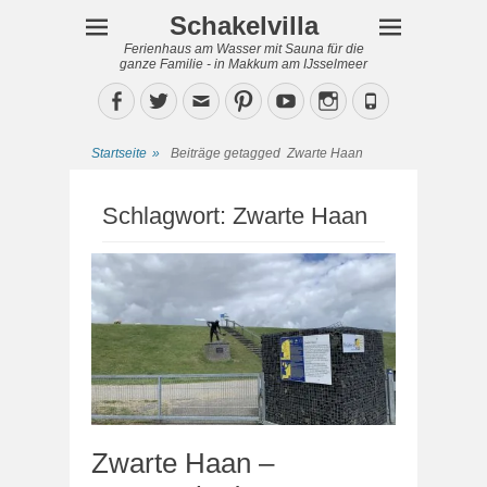
Schakelvilla
Ferienhaus am Wasser mit Sauna für die
ganze Familie - in Makkum am IJsselmeer
Facebook
Twitter
Email
Pinterest
YouTube
Instagram
Phone
Startseite
»
Beiträge getagged
Zwarte Haan
Schlagwort:
Zwarte Haan
Zwarte Haan –