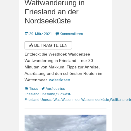
Wattwanderung in
Friesland an der
Nordseeküste
Veröffentlicht
29. März 2021
Kommentieren
am
📤 BEITRAG TEILEN
Entdeckt die Westhoek Waddenzee
Wattwanderung in Friesland – nur 30
Minuten von Makkum. Tipps zur Anreise,
Ausrüstung und den schönsten Routen im
Wattenmeer.
weiterlesen…
Kategorien
Schlagworte
Tipps
Ausflugstipp
Friesland
,
Friesland
,
Südwest-
Friesland
,
Unesco
,
Watt
,
Wattenmeer
,
Wattenmeerküste
,
Weltkulturer