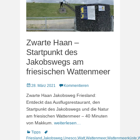
Zwarte Haan –
Startpunkt des
Jakobswegs am
friesischen Wattenmeer
Veröffentlicht
28. März 2021
Kommentieren
am
Zwarte Haan Jakobsweg Friesland:
Entdeckt das Ausflugsrestaurant, den
Startpunkt des Jakobswegs und die Natur
am friesischen Wattenmeer – 40 Minuten
von Makkum.
weiterlesen…
Kategorien
Schlagworte
Tipps
Friesland
,
Jakobsweg
,
Unesco
,
Watt
,
Wattenmeer
,
Wattenmeerküste
,
W