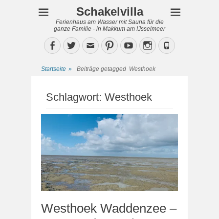
Schakelvilla
Ferienhaus am Wasser mit Sauna für die
ganze Familie - in Makkum am IJsselmeer
Facebook
Twitter
Email
Pinterest
YouTube
Instagram
Phone
Startseite
»
Beiträge getagged
Westhoek
Schlagwort:
Westhoek
Westhoek Waddenzee –