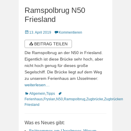
Ramspolbrug N50
Friesland
Veröffentlicht
13. April 2019
Kommentieren
am
📤 BEITRAG TEILEN
Die Ramspolbrug an der N50 in Friesland.
Eigentlich ist diese Brücke sehr hoch, aber
nicht hoch genug für dieses große
Segelschiff. Die Brücke liegt auf dem Weg
zu unserem Ferienhaus am IJsselmeer:
weiterlesen…
Kategorien
Schlagworte
Allgemein
,
Tipps
Ferienhaus
,
Fryslan
,
N50
,
Ramspolbrug
,
Zugbrücke
,
Zugbrücken
Friesland
Was es Neues gibt:
Spätsommer am IJsselmeer: Warum