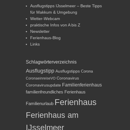
Ausflugstipps IJsselmeer – Beste Tipps
für Makkum & Umgebung
Wetter-Webcam
praktische Infos von A bis Z
Newsletter
Ferienhaus-Blog
Links
Schlagwörterverzeichnis
Ausflugstipp
Ausflugstipps
Corona
Coronavirus
CoronaeinreiseVO
Familienferienhaus
Coronavirusupdate
familienfreundliches Ferienhaus
Ferienhaus
Familienurlaub
Ferienhaus am
IJsselmeer