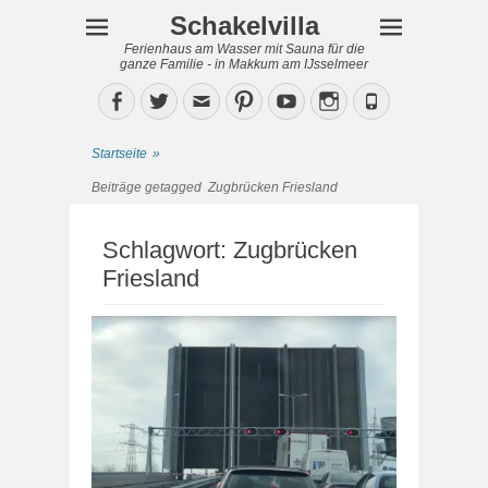
Schakelvilla
Ferienhaus am Wasser mit Sauna für die
ganze Familie - in Makkum am IJsselmeer
Facebook
Twitter
Email
Pinterest
YouTube
Instagram
Phone
Startseite
»
Beiträge getagged
Zugbrücken Friesland
Schlagwort:
Zugbrücken
Friesland