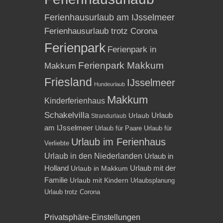
Ferienhausurlaub am IJsselmeer
Ferienhausurlaub trotz Corona
Ferienpark
Ferienpark in
Ferienpark Makkum
Makkum
Friesland
IJsselmeer
Hundeurlaub
Makkum
Kinderferienhaus
Schakelvilla
Urlaub
Urlaub
Strandurlaub
am IJsselmeer
Urlaub für Paare
Urlaub für
Urlaub im Ferienhaus
Verliebte
Urlaub in den Niederlanden
Urlaub in
Holland
Urlaub mit der
Urlaub in Makkum
Familie
Urlaub mit Kindern
Urlaubsplanung
Urlaub trotz Corona
Privatsphäre-Einstellungen