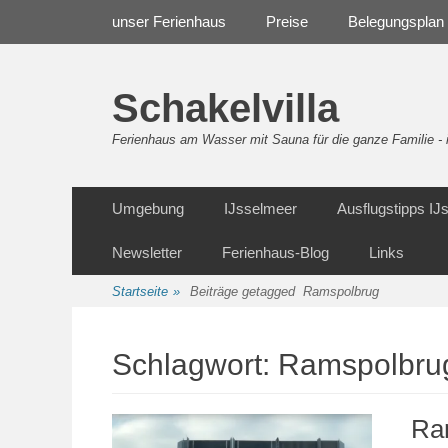
Weiter
Navigation
unser Ferienhaus
Preise
Belegungsplan
zum
Inhalt
Schakelvilla
Ferienhaus am Wasser mit Sauna für die ganze Familie 
Weiter
Sekundäre Navigation
Umgebung
IJsselmeer
Ausflugstipps I
zum
Inhalt
Newsletter
Ferienhaus-Blog
Links
Startseite
»
Beiträge getagged
Ramspolbrug
Schlagwort:
Ramspolbru
Ra