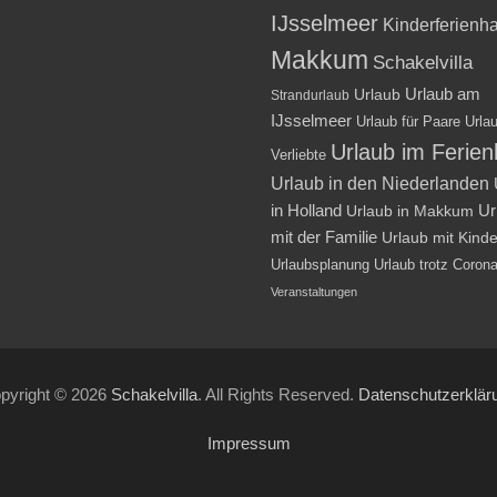
IJsselmeer
Kinderferienh
Makkum
Schakelvilla
Urlaub am
Urlaub
Strandurlaub
IJsselmeer
Urlaub für Paare
Urlau
Urlaub im Ferie
Verliebte
Urlaub in den Niederlanden
in Holland
Ur
Urlaub in Makkum
mit der Familie
Urlaub mit Kind
Urlaubsplanung
Urlaub trotz Coron
Veranstaltungen
pyright © 2026
Schakelvilla
. All Rights Reserved.
Datenschutzerklär
Impressum