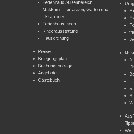
Ferienhaus Außenbereich
Umg
Makkum – Terrassen, Garten und
Ei
IJsselmeer
Es
Ferienhaus innen
Fe
Kinderausstattung
fr
Hausordnung
Ve
Preise
IJss
Belegungsplan
An
Buchungsanfrage
IJ
Angebote
Bo
Gästebuch
H
St
Su
Wi
Ausf
Tipp
Wet