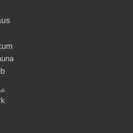
aus
kum
auna
ub
ub
rk