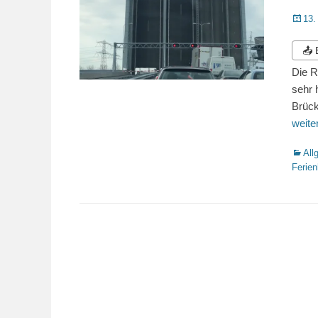
Veröffe
13.
am
📤
Die R
sehr 
Brück
weit
Katego
All
Ferie