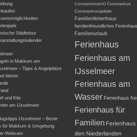
ebung
Coronavirus
CoronaeinreiseVO
nkaufen
Coronavirusupdate
sensmöglichkeiten
Familienferienhaus
rienpark
familienfreundliches Ferienhau
iesische Städtetour
Familienurlaub
ranstaltungskalender
Ferienhaus
elmeer
Ferienhaus am
geln in Makkum am
sselmeer – Tipps & Angelplätze
IJsselmeer
ot fahren
Ferienhaus am
unde
rand
Wasser
rf und Kite
Ferienhaus fre
nter am IJsselmeer
Ferienhaus für
lugstipps IJsselmeer – Beste
Familien
Ferienhaus 
s für Makkum & Umgebung
den Niederlanden
ter-Webcam