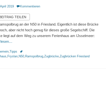
ntlicht
 April 2019
Kommentieren
 BEITRAG TEILEN
amspolbrug an der N50 in Friesland. Eigentlich ist diese Brücke
hoch, aber nicht hoch genug für dieses große Segelschiff. Die
e liegt auf dem Weg zu unserem Ferienhaus am IJsselmeer:
erlesen…
rien
Schlagworte
gemein
,
Tipps
nhaus
,
Fryslan
,
N50
,
Ramspolbrug
,
Zugbrücke
,
Zugbrücken Friesland