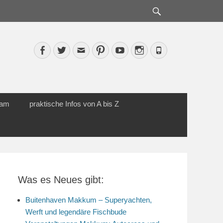
Suche
Facebook
Twitter
Email
Pinterest
YouTube
Instagram
Phone
cam
praktische Infos von A bis Z
Was es Neues gibt:
Buitenhaven Makkum – Superyachten,
Werft und legendäre Fischbude