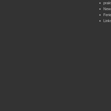
prak
News
Feri
Link