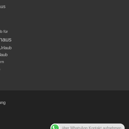
aus
b für
nhaus
Urlaub
laub
ern
a
ung
über WhatsApp Kontakt aufnehmen