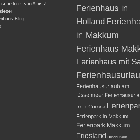
tische Infos von A bis Z
Ferienhaus in
letter
enhaus-Blog
Holland
Ferienh
s
in Makkum
Ferienhaus Mak
Ferienhaus mit S
Ferienhausurla
Ferienhausurlaub am
IJsselmeer
Ferienhausurla
Ferienpa
trotz Corona
Ferienpark in Makkum
Ferienpark Makkum
Friesland
Hundeurlaub