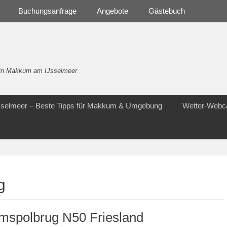
Buchungsanfrage
Angebote
Gästebuch
- in Makkum am IJsselmeer
Jsselmeer – Beste Tipps für Makkum & Umgebung
Wetter-Web
g
mspolbrug N50 Friesland