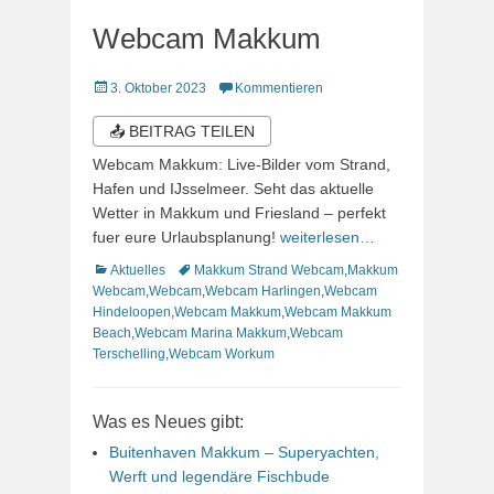
Webcam Makkum
Veröffentlicht
3. Oktober 2023
Kommentieren
am
📤 BEITRAG TEILEN
Webcam Makkum: Live-Bilder vom Strand,
Hafen und IJsselmeer. Seht das aktuelle
Wetter in Makkum und Friesland – perfekt
fuer eure Urlaubsplanung!
weiterlesen…
Kategorien
Schlagworte
Aktuelles
Makkum Strand Webcam
,
Makkum
Webcam
,
Webcam
,
Webcam Harlingen
,
Webcam
Hindeloopen
,
Webcam Makkum
,
Webcam Makkum
Beach
,
Webcam Marina Makkum
,
Webcam
Terschelling
,
Webcam Workum
Was es Neues gibt:
Buitenhaven Makkum – Superyachten,
Werft und legendäre Fischbude