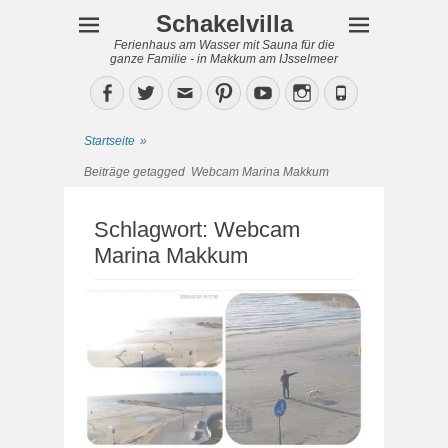
Schakelvilla
Ferienhaus am Wasser mit Sauna für die
ganze Familie - in Makkum am IJsselmeer
Facebook
Twitter
Email
Pinterest
YouTube
Instagram
Phone
Startseite
»
Beiträge getagged
Webcam Marina Makkum
Schlagwort:
Webcam
Marina Makkum