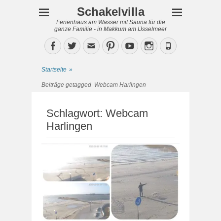
Schakelvilla
Ferienhaus am Wasser mit Sauna für die
ganze Familie - in Makkum am IJsselmeer
Facebook
Twitter
Email
Pinterest
YouTube
Instagram
Phone
Startseite
»
Beiträge getagged
Webcam Harlingen
Schlagwort:
Webcam
Harlingen