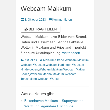
Webcam Makkum
Veröffentlicht
3. Oktober 2023
Kommentieren
am
📤 BEITRAG TEILEN
Webcam Makkum: Live-Bilder vom Strand,
Hafen und IJsselmeer. Seht das aktuelle
Wetter in Makkum und Friesland – perfekt
fuer eure Urlaubsplanung!
weiterlesen…
Kategorien
Schlagworte
Aktuelles
Makkum Strand Webcam
,
Makkum
Webcam
,
Webcam
,
Webcam Harlingen
,
Webcam
Hindeloopen
,
Webcam Makkum
,
Webcam Makkum
Beach
,
Webcam Marina Makkum
,
Webcam
Terschelling
,
Webcam Workum
Was es Neues gibt:
Buitenhaven Makkum – Superyachten,
Werft und legendäre Fischbude