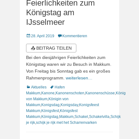
Feierlichkeiten zum
Königstag am
IJsselmeer
Veröffentlicht
28. April 2019
Kommentieren
am
📤 BEITRAG TEILEN
Bei den diesjährigen Feierlichkeiten zum
Königstag waren wir zu Besuch in Makkum.
Von Freitag bis Sonntag gab es ein großes
Rahmenprogramm.
weiterlesen…
Kategorien
Schlagworte
Aktuelles
Hafen
Makkum
,
Kanone
,
Kanonenschoten
,
Kanonenschüsse
,
König
von Makkum
,
Königin von
Makkum
,
Konigsdag
,
Konigsday
,
Konigsfeest
Makkum
,
Königsfest
,
Königsfest
Makkum
,
Königstag
,
Makkum
,
Schakel
,
Schakelvilla
,
Schijk
je rijk
,
schijk je rijk met het Scharrenvarken