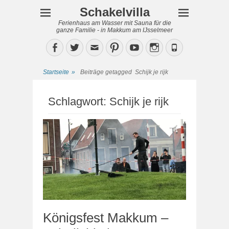
Schakelvilla
Ferienhaus am Wasser mit Sauna für die
ganze Familie - in Makkum am IJsselmeer
Facebook
Twitter
Email
Pinterest
YouTube
Instagram
Phone
Startseite
»
Beiträge getagged
Schijk je rijk
Schlagwort:
Schijk je rijk
Königsfest Makkum –