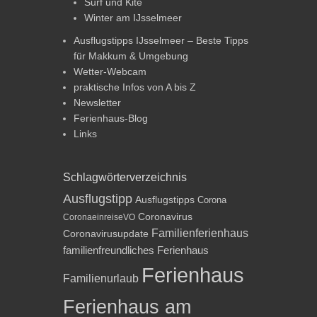
Surf und Kite
Winter am IJsselmeer
Ausflugstipps IJsselmeer – Beste Tipps
für Makkum & Umgebung
Wetter-Webcam
praktische Infos von A bis Z
Newsletter
Ferienhaus-Blog
Links
Schlagwörterverzeichnis
Ausflugstipp
Ausflugstipps
Corona
Coronavirus
CoronaeinreiseVO
Familienferienhaus
Coronavirusupdate
familienfreundliches Ferienhaus
Ferienhaus
Familienurlaub
Ferienhaus am