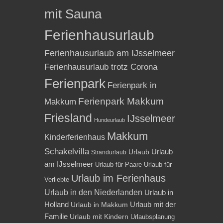
mit Sauna
Ferienhausurlaub
Ferienhausurlaub am IJsselmeer
Ferienhausurlaub trotz Corona
Ferienpark
Ferienpark in
Ferienpark Makkum
Makkum
Friesland
IJsselmeer
Hundeurlaub
Makkum
Kinderferienhaus
Schakelvilla
Urlaub
Urlaub
Strandurlaub
am IJsselmeer
Urlaub für Paare
Urlaub für
Urlaub im Ferienhaus
Verliebte
Urlaub in den Niederlanden
Urlaub in
Holland
Urlaub mit der
Urlaub in Makkum
Familie
Urlaub mit Kindern
Urlaubsplanung