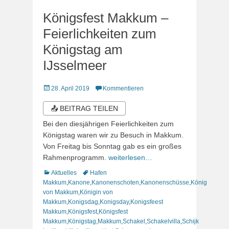
Königsfest Makkum –
Feierlichkeiten zum
Königstag am
IJsselmeer
Veröffentlicht
28. April 2019
Kommentieren
am
📤 BEITRAG TEILEN
Bei den diesjährigen Feierlichkeiten zum
Königstag waren wir zu Besuch in Makkum.
Von Freitag bis Sonntag gab es ein großes
Rahmenprogramm.
weiterlesen…
Kategorien
Schlagworte
Aktuelles
Hafen
Makkum
,
Kanone
,
Kanonenschoten
,
Kanonenschüsse
,
König
von Makkum
,
Königin von
Makkum
,
Konigsdag
,
Konigsday
,
Konigsfeest
Makkum
,
Königsfest
,
Königsfest
Makkum
,
Königstag
,
Makkum
,
Schakel
,
Schakelvilla
,
Schijk