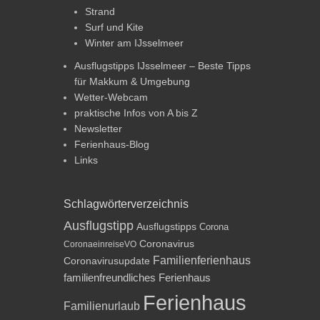
Strand
Surf und Kite
Winter am IJsselmeer
Ausflugstipps IJsselmeer – Beste Tipps
für Makkum & Umgebung
Wetter-Webcam
praktische Infos von A bis Z
Newsletter
Ferienhaus-Blog
Links
Schlagwörterverzeichnis
Ausflugstipp
Ausflugstipps
Corona
Coronavirus
CoronaeinreiseVO
Familienferienhaus
Coronavirusupdate
familienfreundliches Ferienhaus
Ferienhaus
Familienurlaub