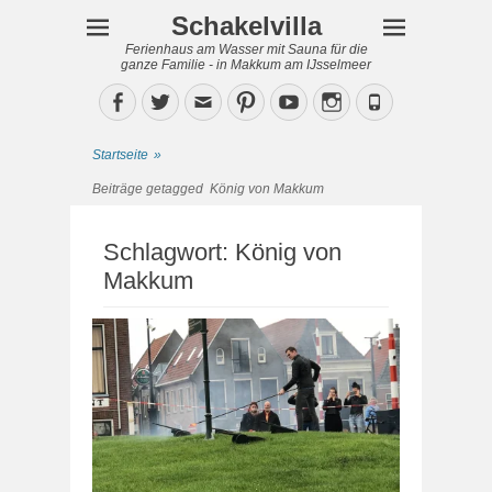
Schakelvilla
Ferienhaus am Wasser mit Sauna für die
ganze Familie - in Makkum am IJsselmeer
Facebook
Twitter
Email
Pinterest
YouTube
Instagram
Phone
Startseite
»
Beiträge getagged
König von Makkum
Schlagwort:
König von
Makkum