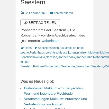
Seestern
Veröffentlicht
12. Februar 2022
Kommentieren
am
📤 BEITRAG TEILEN
Robbenfahrt mit der Seestern – Die
Robbenbank vor dem Abschlussdeich des
Ijsselmeeres.
weiterlesen…
Kategorien
Schlagworte
Tipps
Abschlussdeich
,
Afsluitdijk
,
de holle
poarte
,
Ferienhaus
,
Lorentsschleuse
,
Lorentzsluizen
,
Makkum
,
Makk
BeachSchakelvilla
,
Nordsee
,
Robbenbank
,
Robbenfahrt
,
Robbenfahr
mit der
Seestern
,
RobbenRobbenfahrt
,
Seehunde
,
Seerobben
,
Seestern
,
Wat
Was es Neues gibt:
Buitenhaven Makkum – Superyachten,
Werft und legendäre Fischbude
Veranstaltungen Makkum: Autocross und
Verhalenbingo im August