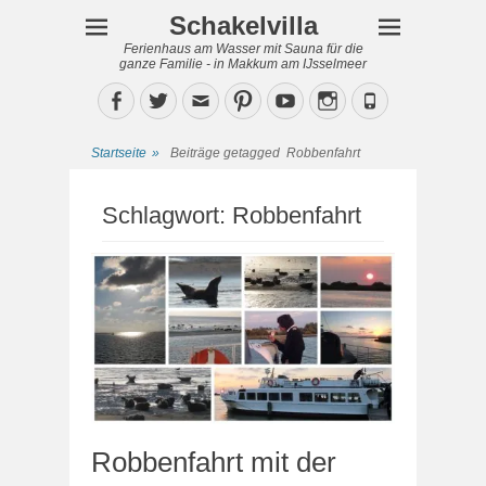
Schakelvilla
Ferienhaus am Wasser mit Sauna für die
ganze Familie - in Makkum am IJsselmeer
Facebook
Twitter
Email
Pinterest
YouTube
Instagram
Phone
Startseite
»
Beiträge getagged
Robbenfahrt
Schlagwort:
Robbenfahrt
Robbenfahrt mit der