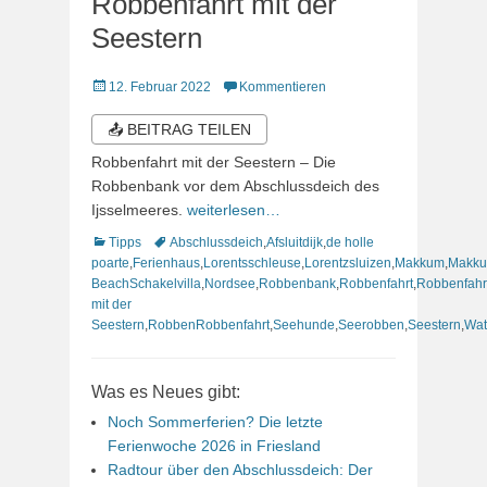
Robbenfahrt mit der
Seestern
Veröffentlicht
12. Februar 2022
Kommentieren
am
📤 BEITRAG TEILEN
Robbenfahrt mit der Seestern – Die
Robbenbank vor dem Abschlussdeich des
Ijsselmeeres.
weiterlesen…
Kategorien
Schlagworte
Tipps
Abschlussdeich
,
Afsluitdijk
,
de holle
poarte
,
Ferienhaus
,
Lorentsschleuse
,
Lorentzsluizen
,
Makkum
,
Makk
BeachSchakelvilla
,
Nordsee
,
Robbenbank
,
Robbenfahrt
,
Robbenfahr
mit der
Seestern
,
RobbenRobbenfahrt
,
Seehunde
,
Seerobben
,
Seestern
,
Wat
Was es Neues gibt:
Noch Sommerferien? Die letzte
Ferienwoche 2026 in Friesland
Radtour über den Abschlussdeich: Der