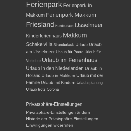
Ferienpark
Ferienpark in
Ferienpark Makkum
Makkum
Friesland
IJsselmeer
Hundeurlaub
Makkum
Kinderferienhaus
Schakelvilla
Urlaub
Urlaub
Strandurlaub
am IJsselmeer
Urlaub für Paare
Urlaub für
Urlaub im Ferienhaus
Verliebte
Urlaub in den Niederlanden
Urlaub in
Holland
Urlaub mit der
Urlaub in Makkum
Familie
Urlaub mit Kindern
Urlaubsplanung
Urlaub trotz Corona
Privatsphäre-Einstellungen
Privatsphäre-Einstellungen ändern
Historie der Privatsphäre-Einstellungen
Einwilligungen widerrufen