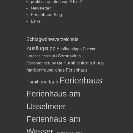
praktische Infos von A bis Z
Newsletter
Ferienhaus-Blog
Links
Schlagwörterverzeichnis
Ausflugstipp
Ausflugstipps
Corona
Coronavirus
CoronaeinreiseVO
Familienferienhaus
Coronavirusupdate
familienfreundliches Ferienhaus
Ferienhaus
Familienurlaub
Ferienhaus am
IJsselmeer
Ferienhaus am
Wasser
Ferienhaus buchen