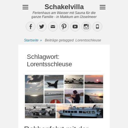
Schakelvilla
Ferienhaus am Wasser mit Sauna für die
ganze Familie - in Makkum am IJsselmeer
Facebook
Twitter
Email
Pinterest
YouTube
Instagram
Phone
Startseite
»
Beiträge getagged
Lorentsschleuse
Schlagwort:
Lorentsschleuse