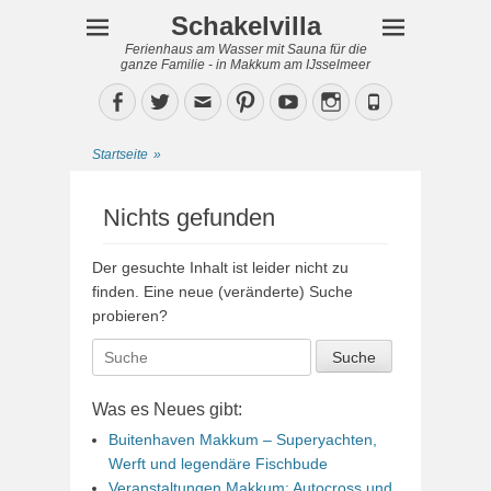
Schakelvilla
Ferienhaus am Wasser mit Sauna für die
ganze Familie - in Makkum am IJsselmeer
Facebook
Twitter
Email
Pinterest
YouTube
Instagram
Phone
Startseite
»
Nichts gefunden
Der gesuchte Inhalt ist leider nicht zu
finden. Eine neue (veränderte) Suche
probieren?
Suche
nach:
Was es Neues gibt:
Buitenhaven Makkum – Superyachten,
Werft und legendäre Fischbude
Veranstaltungen Makkum: Autocross und