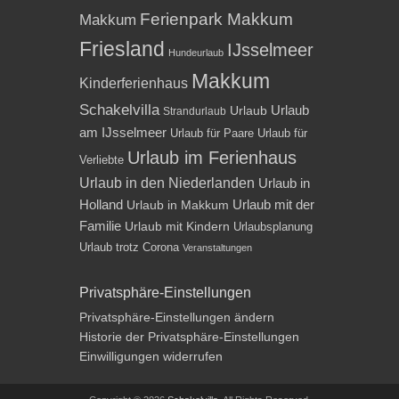
Ferienpark Makkum
Makkum
Friesland
IJsselmeer
Hundeurlaub
Makkum
Kinderferienhaus
Schakelvilla
Urlaub
Urlaub
Strandurlaub
am IJsselmeer
Urlaub für Paare
Urlaub für
Urlaub im Ferienhaus
Verliebte
Urlaub in den Niederlanden
Urlaub in
Holland
Urlaub mit der
Urlaub in Makkum
Familie
Urlaub mit Kindern
Urlaubsplanung
Urlaub trotz Corona
Veranstaltungen
Privatsphäre-Einstellungen
Privatsphäre-Einstellungen ändern
Historie der Privatsphäre-Einstellungen
Einwilligungen widerrufen