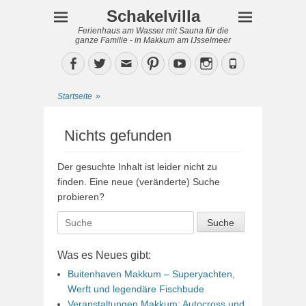
Schakelvilla
Ferienhaus am Wasser mit Sauna für die
ganze Familie - in Makkum am IJsselmeer
Facebook
Twitter
Email
Pinterest
YouTube
Instagram
Phone
Startseite
»
Nichts gefunden
Der gesuchte Inhalt ist leider nicht zu
finden. Eine neue (veränderte) Suche
probieren?
Suche
nach:
Was es Neues gibt:
Buitenhaven Makkum – Superyachten,
Werft und legendäre Fischbude
Veranstaltungen Makkum: Autocross und