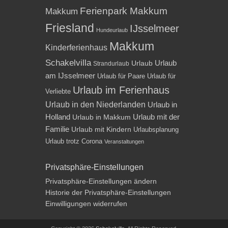
Ferienpark Makkum
Makkum
Friesland
IJsselmeer
Hundeurlaub
Makkum
Kinderferienhaus
Schakelvilla
Urlaub
Urlaub
Strandurlaub
am IJsselmeer
Urlaub für Paare
Urlaub für
Urlaub im Ferienhaus
Verliebte
Urlaub in den Niederlanden
Urlaub in
Holland
Urlaub mit der
Urlaub in Makkum
Familie
Urlaub mit Kindern
Urlaubsplanung
Urlaub trotz Corona
Veranstaltungen
Privatsphäre-Einstellungen
Privatsphäre-Einstellungen ändern
Historie der Privatsphäre-Einstellungen
Einwilligungen widerrufen