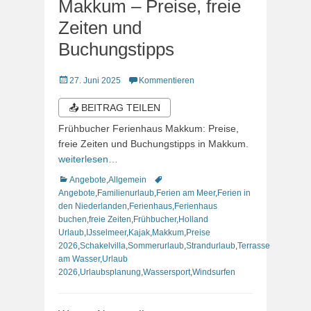
Makkum – Preise, freie
Zeiten und
Buchungstipps
Veröffentlicht
27. Juni 2025
Kommentieren
am
📤 BEITRAG TEILEN
Frühbucher Ferienhaus Makkum: Preise,
freie Zeiten und Buchungstipps in Makkum.
weiterlesen…
Kategorien
Schlagworte
Angebote
,
Allgemein
Angebote
,
Familienurlaub
,
Ferien am Meer
,
Ferien in
den Niederlanden
,
Ferienhaus
,
Ferienhaus
buchen
,
freie Zeiten
,
Frühbucher
,
Holland
Urlaub
,
IJsselmeer
,
Kajak
,
Makkum
,
Preise
2026
,
Schakelvilla
,
Sommerurlaub
,
Strandurlaub
,
Terrasse
am Wasser
,
Urlaub
2026
,
Urlaubsplanung
,
Wassersport
,
Windsurfen