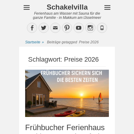
Schakelvilla
Ferienhaus am Wasser mit Sauna für die
ganze Familie - in Makkum am IJsselmeer
Facebook
Twitter
Email
Pinterest
YouTube
Instagram
Phone
Startseite
»
Beiträge getagged
Preise 2026
Schlagwort:
Preise 2026
Frühbucher Ferienhaus