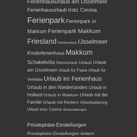
Ferienhausurlaub am IJsselmeer
Ferienhausurlaub trotz Corona
Ferienpark
Ferienpark in
Ferienpark Makkum
Makkum
Friesland
IJsselmeer
Hundeurlaub
Makkum
Kinderferienhaus
Schakelvilla
Urlaub
Urlaub
Strandurlaub
am IJsselmeer
Urlaub für Paare
Urlaub für
Urlaub im Ferienhaus
Verliebte
Urlaub in den Niederlanden
Urlaub in
Holland
Urlaub mit der
Urlaub in Makkum
Familie
Urlaub mit Kindern
Urlaubsplanung
Urlaub trotz Corona
Veranstaltungen
Privatsphäre-Einstellungen
Privatsphäre-Einstellungen ändern