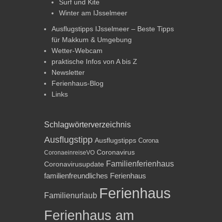
Surf und Kite
Winter am IJsselmeer
Ausflugstipps IJsselmeer – Beste Tipps
für Makkum & Umgebung
Wetter-Webcam
praktische Infos von A bis Z
Newsletter
Ferienhaus-Blog
Links
Schlagwörterverzeichnis
Ausflugstipp
Ausflugstipps
Corona
Coronavirus
CoronaeinreiseVO
Familienferienhaus
Coronavirusupdate
familienfreundliches Ferienhaus
Ferienhaus
Familienurlaub
Ferienhaus am