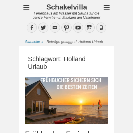
Schakelvilla
Ferienhaus am Wasser mit Sauna für die
ganze Familie - in Makkum am IJsselmeer
Facebook
Twitter
Email
Pinterest
YouTube
Instagram
Phone
Startseite
»
Beiträge getagged
Holland Urlaub
Schlagwort:
Holland
Urlaub