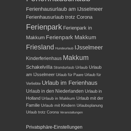
Ferienhausurlaub am IJsselmeer
Ferienhausurlaub trotz Corona
Ferienpark
Ferienpark in
Ferienpark Makkum
Makkum
Friesland
IJsselmeer
Hundeurlaub
Makkum
Kinderferienhaus
Schakelvilla
Urlaub
Urlaub
Strandurlaub
am IJsselmeer
Urlaub für Paare
Urlaub für
Urlaub im Ferienhaus
Verliebte
Urlaub in den Niederlanden
Urlaub in
Holland
Urlaub mit der
Urlaub in Makkum
Familie
Urlaub mit Kindern
Urlaubsplanung
Urlaub trotz Corona
Veranstaltungen
Privatsphäre-Einstellungen