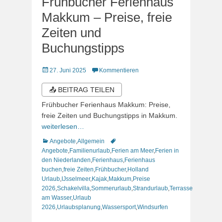
Frühbucher Ferienhaus
Makkum – Preise, freie
Zeiten und
Buchungstipps
Veröffentlicht
27. Juni 2025
Kommentieren
am
📤 BEITRAG TEILEN
Frühbucher Ferienhaus Makkum: Preise,
freie Zeiten und Buchungstipps in Makkum.
weiterlesen…
Kategorien
Schlagworte
Angebote
,
Allgemein
Angebote
,
Familienurlaub
,
Ferien am Meer
,
Ferien in
den Niederlanden
,
Ferienhaus
,
Ferienhaus
buchen
,
freie Zeiten
,
Frühbucher
,
Holland
Urlaub
,
IJsselmeer
,
Kajak
,
Makkum
,
Preise
2026
,
Schakelvilla
,
Sommerurlaub
,
Strandurlaub
,
Terrasse
am Wasser
,
Urlaub
2026
,
Urlaubsplanung
,
Wassersport
,
Windsurfen