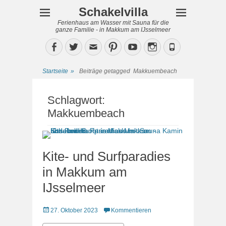
Schakelvilla
Ferienhaus am Wasser mit Sauna für die
ganze Familie - in Makkum am IJsselmeer
Facebook
Twitter
Email
Pinterest
YouTube
Instagram
Phone
Startseite
»
Beiträge getagged
Makkuembeach
Schlagwort:
Makkuembeach
Kite- und Surfparadies
in Makkum am
IJsselmeer
Veröffentlicht
27. Oktober 2023
Kommentieren
am