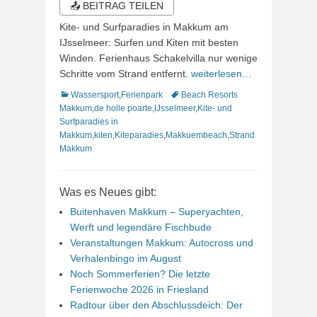
📤 BEITRAG TEILEN
Kite- und Surfparadies in Makkum am
IJsselmeer: Surfen und Kiten mit besten
Winden. Ferienhaus Schakelvilla nur wenige
Schritte vom Strand entfernt.
weiterlesen…
Kategorien
Schlagworte
Wassersport
,
Ferienpark
Beach Resorts
Makkum
,
de holle poarte
,
IJsselmeer
,
Kite- und
Surfparadies in
Makkum
,
kiten
,
Kiteparadies
,
Makkuembeach
,
Strand
Makkum
Was es Neues gibt:
Buitenhaven Makkum – Superyachten,
Werft und legendäre Fischbude
Veranstaltungen Makkum: Autocross und
Verhalenbingo im August
Noch Sommerferien? Die letzte
Ferienwoche 2026 in Friesland
Radtour über den Abschlussdeich: Der