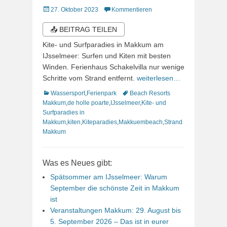
Veröffentlicht
27. Oktober 2023
Kommentieren
am
📤 BEITRAG TEILEN
Kite- und Surfparadies in Makkum am
IJsselmeer: Surfen und Kiten mit besten
Winden. Ferienhaus Schakelvilla nur wenige
Schritte vom Strand entfernt.
weiterlesen…
Kategorien
Schlagworte
Wassersport
,
Ferienpark
Beach Resorts
Makkum
,
de holle poarte
,
IJsselmeer
,
Kite- und
Surfparadies in
Makkum
,
kiten
,
Kiteparadies
,
Makkuembeach
,
Strand
Makkum
Was es Neues gibt:
Spätsommer am IJsselmeer: Warum
September die schönste Zeit in Makkum
ist
Veranstaltungen Makkum: 29. August bis
5. September 2026 – Das ist in eurer