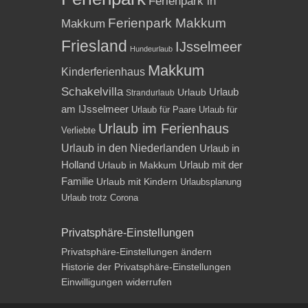
Ferienpark in
Ferienpark Makkum
Makkum
Friesland
IJsselmeer
Hundeurlaub
Makkum
Kinderferienhaus
Schakelvilla
Urlaub
Urlaub
Strandurlaub
am IJsselmeer
Urlaub für Paare
Urlaub für
Urlaub im Ferienhaus
Verliebte
Urlaub in den Niederlanden
Urlaub in
Holland
Urlaub mit der
Urlaub in Makkum
Familie
Urlaub mit Kindern
Urlaubsplanung
Urlaub trotz Corona
Privatsphäre-Einstellungen
Privatsphäre-Einstellungen ändern
Historie der Privatsphäre-Einstellungen
Einwilligungen widerrufen