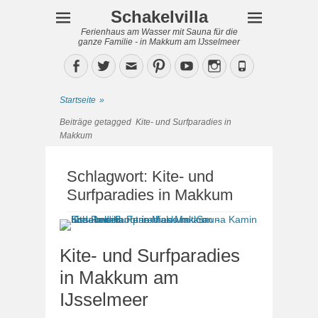
Schakelvilla
Ferienhaus am Wasser mit Sauna für die
ganze Familie - in Makkum am IJsselmeer
Facebook
Twitter
Email
Pinterest
YouTube
Instagram
Phone
Startseite
»
Beiträge getagged
Kite- und Surfparadies in
Makkum
Schlagwort:
Kite- und
Surfparadies in Makkum
Kite- und Surfparadies
in Makkum am
IJsselmeer