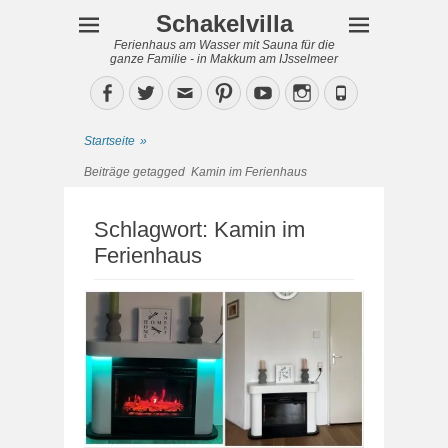
Schakelvilla
Ferienhaus am Wasser mit Sauna für die
ganze Familie - in Makkum am IJsselmeer
Facebook
Twitter
Email
Pinterest
YouTube
Instagram
Phone
Startseite
»
Beiträge getagged
Kamin im Ferienhaus
Schlagwort:
Kamin im
Ferienhaus