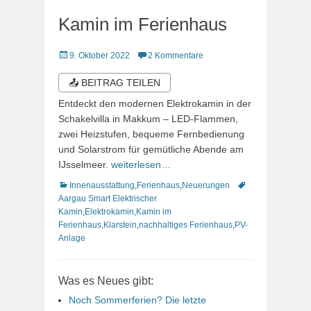
Kamin im Ferienhaus
Veröffentlicht
9. Oktober 2022
2 Kommentare
am
📤 BEITRAG TEILEN
Entdeckt den modernen Elektrokamin in der
Schakelvilla in Makkum – LED-Flammen,
zwei Heizstufen, bequeme Fernbedienung
und Solarstrom für gemütliche Abende am
IJsselmeer.
weiterlesen…
Kategorien
Schlagworte
Innenausstattung
,
Ferienhaus
,
Neuerungen
Aargau Smart Elektrischer
Kamin
,
Elektrokamin
,
Kamin im
Ferienhaus
,
Klarstein
,
nachhaltiges Ferienhaus
,
PV-
Anlage
Was es Neues gibt:
Noch Sommerferien? Die letzte