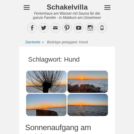
Schakelvilla
Ferienhaus am Wasser mit Sauna für die
ganze Familie - in Makkum am IJsselmeer
Facebook
Twitter
Email
Pinterest
YouTube
Instagram
Phone
Startseite
»
Beiträge getagged
Hund
Schlagwort:
Hund
Sonnenaufgang am