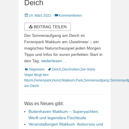
Deich
Veröffentlicht
14. März 2022
Kommentieren
am
📤 BEITRAG TEILEN
Der Sonnenaufgang am Deich im
Ferienpark Makkum am IJsselmeer – ein
magisches Naturschauspiel jeden Morgen.
Tipps und Infos für euren perfekten Start in
den Tag.
weiterlesen…
Kategorien
Schlagworte
Allgemein
Deich
,
Deichvillen
,
Der frühe
Vogel fängt den
Wurm
,
Ferienpark
,
Hund
,
Makkum
,
Park
,
Sonnenaufgang
,
Sonnenauf
am Deich
Was es Neues gibt:
Buitenhaven Makkum – Superyachten,
Werft und legendäre Fischbude
Veranstaltungen Makkum: Autocross und