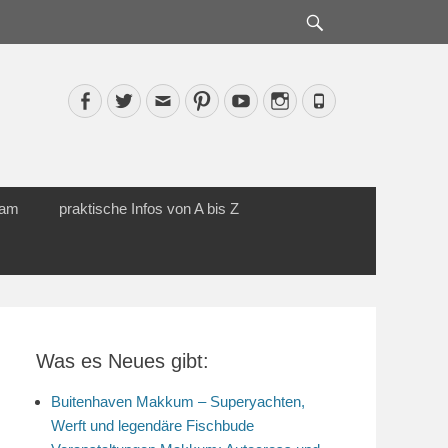
Suche
Facebook
Twitter
Email
Pinterest
YouTube
Instagram
Phone
cam
praktische Infos von A bis Z
Was es Neues gibt:
Buitenhaven Makkum – Superyachten,
Werft und legendäre Fischbude