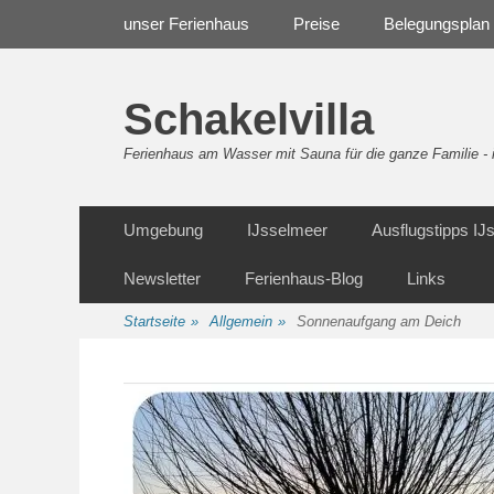
Weiter
Navigation
unser Ferienhaus
Preise
Belegungsplan
zum
Inhalt
Schakelvilla
Ferienhaus am Wasser mit Sauna für die ganze Familie 
Weiter
Sekundäre Navigation
Umgebung
IJsselmeer
Ausflugstipps I
zum
Inhalt
Newsletter
Ferienhaus-Blog
Links
Startseite
»
Allgemein
»
Sonnenaufgang am Deich