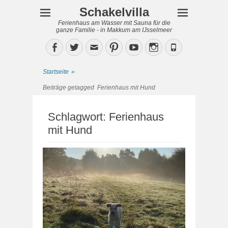
Schakelvilla
Ferienhaus am Wasser mit Sauna für die
ganze Familie - in Makkum am IJsselmeer
Facebook
Twitter
Email
Pinterest
YouTube
Instagram
Phone
Startseite
»
Beiträge getagged
Ferienhaus mit Hund
Schlagwort:
Ferienhaus
mit Hund