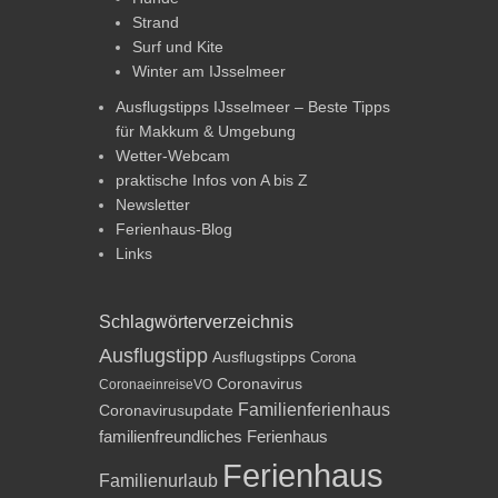
Strand
Surf und Kite
Winter am IJsselmeer
Ausflugstipps IJsselmeer – Beste Tipps
für Makkum & Umgebung
Wetter-Webcam
praktische Infos von A bis Z
Newsletter
Ferienhaus-Blog
Links
Schlagwörterverzeichnis
Ausflugstipp
Ausflugstipps
Corona
Coronavirus
CoronaeinreiseVO
Familienferienhaus
Coronavirusupdate
familienfreundliches Ferienhaus
Ferienhaus
Familienurlaub