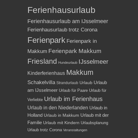
Ferienhausurlaub
Ferienhausurlaub am IJsselmeer
Ferienhausurlaub trotz Corona
Ferienpark
Ferienpark in
Ferienpark Makkum
Makkum
Friesland
IJsselmeer
Hundeurlaub
Makkum
Kinderferienhaus
Schakelvilla
Urlaub
Urlaub
Strandurlaub
am IJsselmeer
Urlaub für Paare
Urlaub für
Urlaub im Ferienhaus
Verliebte
Urlaub in den Niederlanden
Urlaub in
Holland
Urlaub mit der
Urlaub in Makkum
Familie
Urlaub mit Kindern
Urlaubsplanung
Urlaub trotz Corona
Veranstaltungen