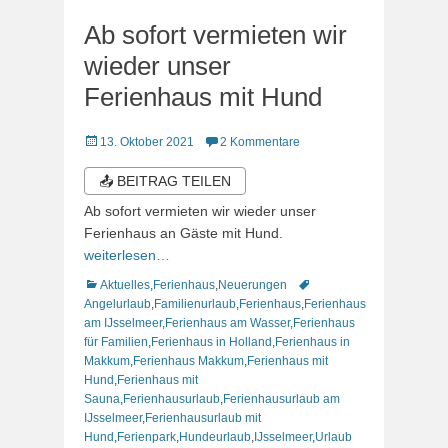
Ab sofort vermieten wir
wieder unser
Ferienhaus mit Hund
Veröffentlicht
13. Oktober 2021
2 Kommentare
am
📤 BEITRAG TEILEN
Ab sofort vermieten wir wieder unser
Ferienhaus an Gäste mit Hund.
weiterlesen…
Kategorien
Schlagworte
Aktuelles
,
Ferienhaus
,
Neuerungen
Angelurlaub
,
Familienurlaub
,
Ferienhaus
,
Ferienhaus
am IJsselmeer
,
Ferienhaus am Wasser
,
Ferienhaus
für Familien
,
Ferienhaus in Holland
,
Ferienhaus in
Makkum
,
Ferienhaus Makkum
,
Ferienhaus mit
Hund
,
Ferienhaus mit
Sauna
,
Ferienhausurlaub
,
Ferienhausurlaub am
IJsselmeer
,
Ferienhausurlaub mit
Hund
,
Ferienpark
,
Hundeurlaub
,
IJsselmeer
,
Urlaub