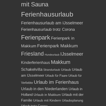
mit Sauna
Ferienhausurlaub
Ferienhausurlaub am IJsselmeer
Ferienhausurlaub trotz Corona
Ferienpark
Ferienpark in
Ferienpark Makkum
Makkum
Friesland
IJsselmeer
Hundeurlaub
Makkum
Kinderferienhaus
Schakelvilla
Urlaub
Urlaub
Strandurlaub
am IJsselmeer
Urlaub für Paare
Urlaub für
Urlaub im Ferienhaus
Verliebte
Urlaub in den Niederlanden
Urlaub in
Holland
Urlaub mit der
Urlaub in Makkum
Familie
Urlaub mit Kindern
Urlaubsplanung
Urlaub trotz Corona