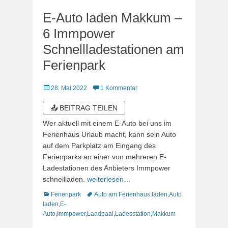
E-Auto laden Makkum –
6 Immpower
Schnellladestationen am
Ferienpark
Veröffentlicht
28. Mai 2022
1 Kommentar
am
📤 BEITRAG TEILEN
Wer aktuell mit einem E-Auto bei uns im
Ferienhaus Urlaub macht, kann sein Auto
auf dem Parkplatz am Eingang des
Ferienparks an einer von mehreren E-
Ladestationen des Anbieters Immpower
schnellladen.
weiterlesen…
Kategorien
Schlagworte
Ferienpark
Auto am Ferienhaus laden
,
Auto
laden
,
E-
Auto
,
Immpower
,
Laadpaal
,
Ladesstation
,
Makkum