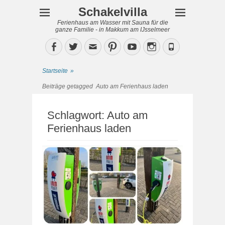
Schakelvilla
Ferienhaus am Wasser mit Sauna für die
ganze Familie - in Makkum am IJsselmeer
Facebook
Twitter
Email
Pinterest
YouTube
Instagram
Phone
Startseite
»
Beiträge getagged
Auto am Ferienhaus laden
Schlagwort:
Auto am
Ferienhaus laden