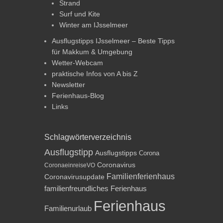
Strand
Surf und Kite
Winter am IJsselmeer
Ausflugstipps IJsselmeer – Beste Tipps
für Makkum & Umgebung
Wetter-Webcam
praktische Infos von A bis Z
Newsletter
Ferienhaus-Blog
Links
Schlagwörterverzeichnis
Ausflugstipp
Ausflugstipps
Corona
Coronavirus
CoronaeinreiseVO
Familienferienhaus
Coronavirusupdate
familienfreundliches Ferienhaus
Ferienhaus
Familienurlaub