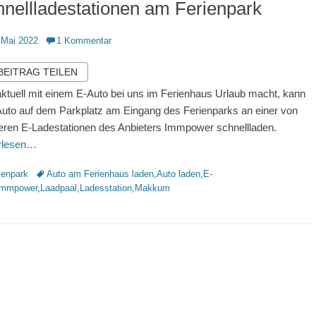
nellladestationen am Ferienpark
ntlicht
 Mai 2022
1 Kommentar
 BEITRAG TEILEN
ktuell mit einem E-Auto bei uns im Ferienhaus Urlaub macht, kann
Auto auf dem Parkplatz am Eingang des Ferienparks an einer von
ren E-Ladestationen des Anbieters Immpower schnellladen.
erlesen…
rien
Schlagworte
ienpark
Auto am Ferienhaus laden
,
Auto laden
,
E-
Immpower
,
Laadpaal
,
Ladesstation
,
Makkum