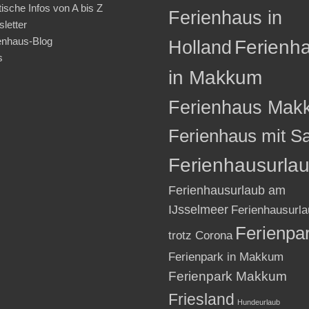
tische Infos von A bis Z
Ferienhaus in
letter
enhaus-Blog
Holland
Ferienh
s
in Makkum
Ferienhaus Mak
Ferienhaus mit S
Ferienhausurla
Ferienhausurlaub am
IJsselmeer
Ferienhausurla
Ferienpa
trotz Corona
Ferienpark in Makkum
Ferienpark Makkum
Friesland
Hundeurlaub