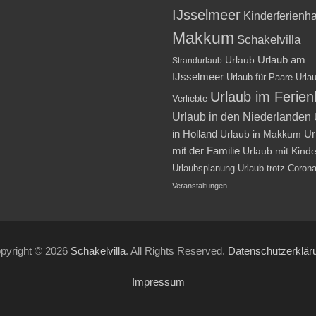
IJsselmeer
Kinderferienh
Makkum
Schakelvilla
Urlaub am
Urlaub
Strandurlaub
IJsselmeer
Urlaub für Paare
Urlau
Urlaub im Ferie
Verliebte
Urlaub in den Niederlanden
in Holland
Ur
Urlaub in Makkum
mit der Familie
Urlaub mit Kind
Urlaubsplanung
Urlaub trotz Coron
Veranstaltungen
pyright © 2026
Schakelvilla
. All Rights Reserved.
Datenschutzerklär
Impressum