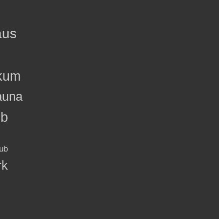
aus
kum
auna
ub
ub
rk