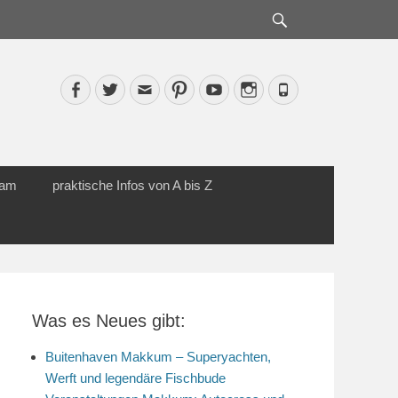
Suche
Facebook
Twitter
Email
Pinterest
YouTube
Instagram
Phone
cam
praktische Infos von A bis Z
Was es Neues gibt:
Buitenhaven Makkum – Superyachten,
Werft und legendäre Fischbude