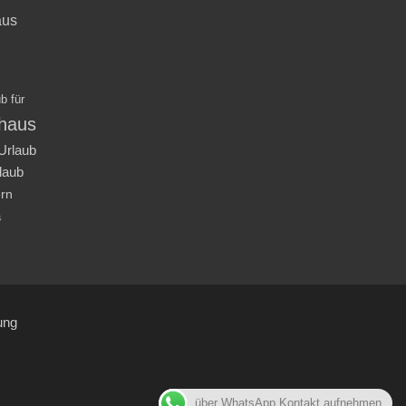
aus
b für
nhaus
Urlaub
laub
ern
a
ung
über WhatsApp Kontakt aufnehmen