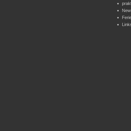
prak
News
Feri
Link