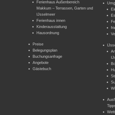
Ferienhaus Außenbereich
Umg
Makkum – Terrassen, Garten und
Ei
IJsselmeer
Es
Ferienhaus innen
Fe
Kinderausstattung
fr
Hausordnung
Ve
Preise
IJss
Belegungsplan
An
Buchungsanfrage
IJ
Angebote
Bo
Gästebuch
H
St
Su
Wi
Ausf
Tipp
Wet