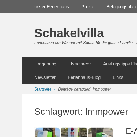
Weiter
Navigation
unser Ferienhaus
Preise
Belegungsplan
zum
Inhalt
Schakelvilla
Ferienhaus am Wasser mit Sauna für die ganze Familie 
Weiter
Sekundäre Navigation
Umgebung
IJsselmeer
Ausflugstipps I
zum
Inhalt
Newsletter
Ferienhaus-Blog
Links
Startseite
»
Beiträge getagged
Immpower
Schlagwort:
Immpower
E-