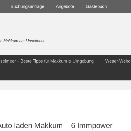
Buchungsanfrage
Angebote
Gästebuch
- in Makkum am IJsselmeer
Jsselmeer – Beste Tipps für Makkum & Umgebung
Wetter-Web
Auto laden Makkum – 6 Immpower