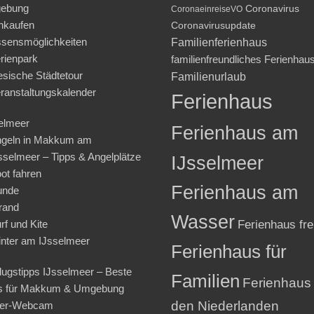
ebung
Coronavirus
CoronaeinreiseVO
nkaufen
Coronavirusupdate
sensmöglichkeiten
Familienferienhaus
rienpark
familienfreundliches Ferienhau
iesische Städtetour
Familienurlaub
ranstaltungskalender
Ferienhaus
elmeer
Ferienhaus am
geln in Makkum am
sselmeer – Tipps & Angelplätze
IJsselmeer
ot fahren
Ferienhaus am
unde
rand
Wasser
rf und Kite
Ferienhaus fre
nter am IJsselmeer
Ferienhaus für
lugstipps IJsselmeer – Beste
Familien
Ferienhaus 
s für Makkum & Umgebung
den Niederlanden
ter-Webcam