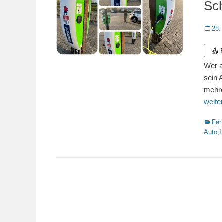
Sch
Veröffe
28.
am
📤
Wer a
sein 
mehre
weit
Katego
Fer
Auto
,