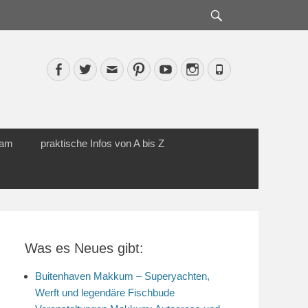
Suche
Facebook
Twitter
Email
Pinterest
YouTube
Instagram
Phone
cam
praktische Infos von A bis Z
Was es Neues gibt:
Buitenhaven Makkum – Superyachten,
Werft und legendäre Fischbude