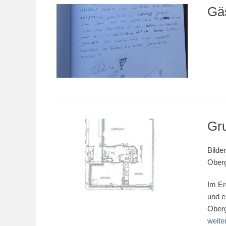
Gä
Gr
Bilde
Ober
Im Er
und e
Oberg
weit