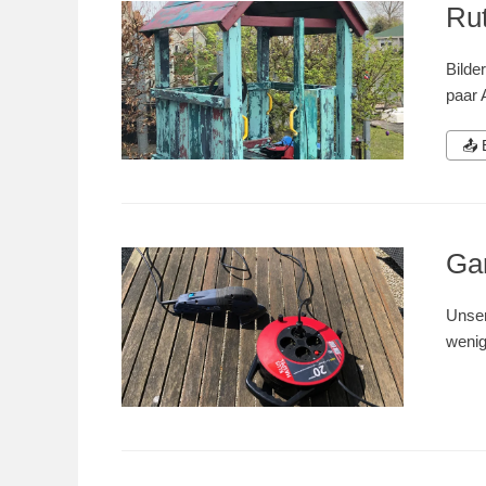
Ru
Bilde
paar 
📤
Ga
Unser
wenig