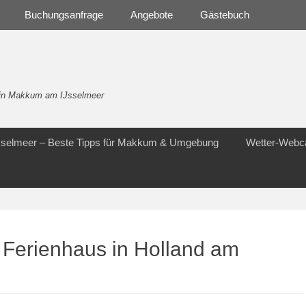
Buchungsanfrage
Angebote
Gästebuch
- in Makkum am IJsselmeer
Jsselmeer – Beste Tipps für Makkum & Umgebung
Wetter-Web
r Ferienhaus in Holland am