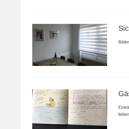
Sic
Bilde
Gä
Eintr
liebe