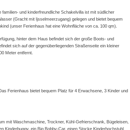
amilien- und kinderfreundliche Schakelvilla ist mit südlicher
Wasser (Gracht mit Ijsselmeerzugang) gelegen und bietet bequem
inkind (unser Ferienhaus hat eine Wohnfläche von ca. 100 qm).
fügung, hinter dem Haus befindet sich der große Boots- und
indet sich auf der gegenüberliegenden Straßenseite ein kleiner
00 Meter entfernt.
 Das Ferienhaus bietet bequem Platz für 4 Erwachsene, 3 Kinder und
aum mit Waschmaschine, Trockner, Kühl-Gefrierschrank, Bügeleisen,
inen Kinderbuggy, ein Big Bobby-Car, einen Stocke Kinderhochstuhl