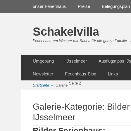
Weiter
Navigation
unser Ferienhaus
Preise
Belegungsplan
zum
Inhalt
Schakelvilla
Ferienhaus am Wasser mit Sauna für die ganze Familie 
Weiter
Sekundäre Navigation
Umgebung
IJsselmeer
Ausflugstipps I
zum
Inhalt
Newsletter
Ferienhaus-Blog
Links
Seite 2
Startseite
»
Galerie
Galerie-Kategorie:
Bilde
IJsselmeer
Bilder Ferienhaus: