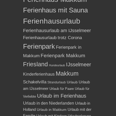
Ferienhaus mit Sauna
Ferienhausurlaub
Ferienhausurlaub am IJsselmeer
Ferienhausurlaub trotz Corona
Ferienpark
Ferienpark in
Ferienpark Makkum
Makkum
Friesland
IJsselmeer
Hundeurlaub
Makkum
Kinderferienhaus
Schakelvilla
Urlaub
Urlaub
Strandurlaub
am IJsselmeer
Urlaub für Paare
Urlaub für
Urlaub im Ferienhaus
Verliebte
Urlaub in den Niederlanden
Urlaub in
Holland
Urlaub mit der
Urlaub in Makkum
Familie
Urlaub mit Kindern
Urlaubsplanung