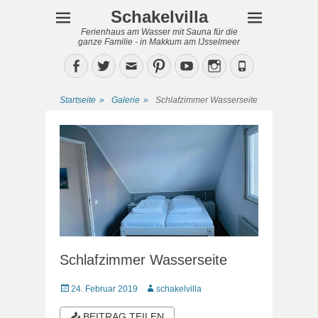
Schakelvilla
Ferienhaus am Wasser mit Sauna für die
ganze Familie - in Makkum am IJsselmeer
Facebook
Twitter
Email
Pinterest
YouTube
Instagram
Phone
Startseite
»
Galerie
»
Schlafzimmer Wasserseite
Schlafzimmer Wasserseite
Veröffentlicht
Autor
24. Februar 2019
schakelvilla
am
📤 BEITRAG TEILEN