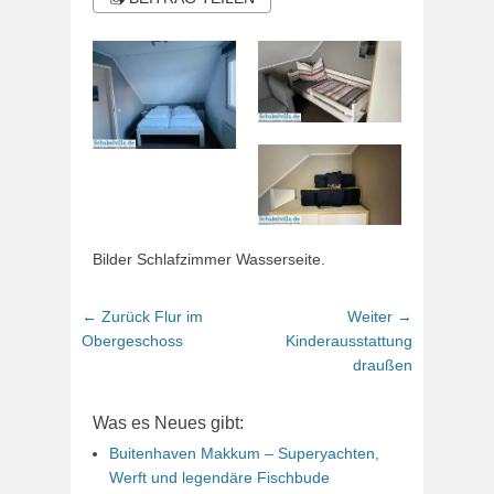
Bilder Schlafzimmer Wasserseite.
Beitragsnavigation
Vorhergehender
Nächster
← Zurück
Flur im
Weiter →
Beitrag:
Beitrag:
Obergeschoss
Kinderausstattung
draußen
Was es Neues gibt:
Buitenhaven Makkum – Superyachten,
Werft und legendäre Fischbude