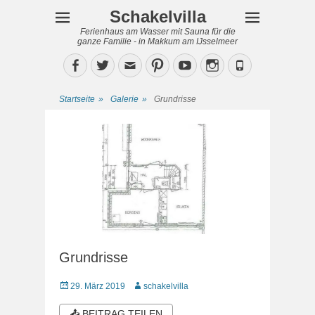
Schakelvilla
Ferienhaus am Wasser mit Sauna für die
ganze Familie - in Makkum am IJsselmeer
Facebook
Twitter
Email
Pinterest
YouTube
Instagram
Phone
Startseite
»
Galerie
»
Grundrisse
Grundrisse
Veröffentlicht
Autor
29. März 2019
schakelvilla
am
📤 BEITRAG TEILEN