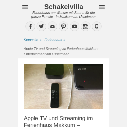
Schakelvilla
Ferienhaus am Wasser mit Sauna für die
ganze Familie - in Makkum am IJsselmeer
Facebook
Twitter
Email
Pinterest
YouTube
Instagram
Phone
Startseite
»
Ferienhaus
»
Apple TV und Streaming im Ferienhaus Makkum –
Entertainment am IJsselmeer
Apple TV und Streaming im
Ferienhaus Makkum –