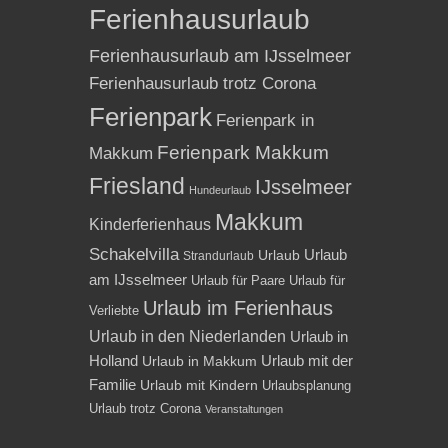
Ferienhausurlaub
Ferienhausurlaub am IJsselmeer
Ferienhausurlaub trotz Corona
Ferienpark
Ferienpark in
Ferienpark Makkum
Makkum
Friesland
IJsselmeer
Hundeurlaub
Makkum
Kinderferienhaus
Schakelvilla
Urlaub
Urlaub
Strandurlaub
am IJsselmeer
Urlaub für Paare
Urlaub für
Urlaub im Ferienhaus
Verliebte
Urlaub in den Niederlanden
Urlaub in
Holland
Urlaub mit der
Urlaub in Makkum
Familie
Urlaub mit Kindern
Urlaubsplanung
Urlaub trotz Corona
Veranstaltungen