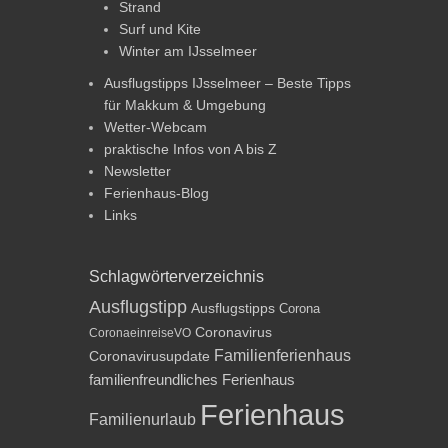
Strand
Surf und Kite
Winter am IJsselmeer
Ausflugstipps IJsselmeer – Beste Tipps
für Makkum & Umgebung
Wetter-Webcam
praktische Infos von A bis Z
Newsletter
Ferienhaus-Blog
Links
Schlagwörterverzeichnis
Ausflugstipp
Ausflugstipps
Corona
Coronavirus
CoronaeinreiseVO
Familienferienhaus
Coronavirusupdate
familienfreundliches Ferienhaus
Ferienhaus
Familienurlaub