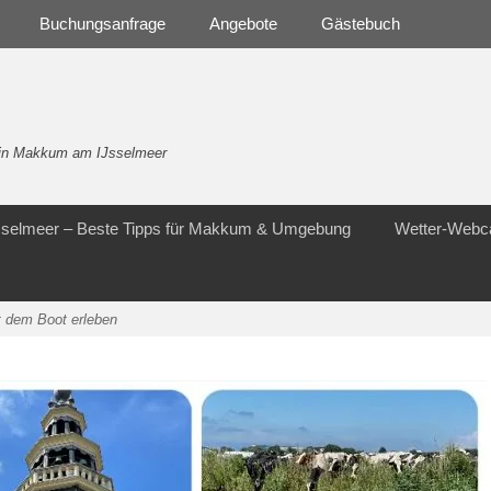
Buchungsanfrage
Angebote
Gästebuch
- in Makkum am IJsselmeer
Jsselmeer – Beste Tipps für Makkum & Umgebung
Wetter-Web
t dem Boot erleben