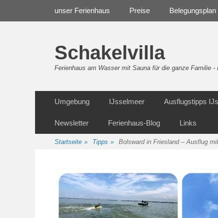
Weiter
Navigation
unser Ferienhaus
Preise
Belegungsplan
zum
Inhalt
Schakelvilla
Ferienhaus am Wasser mit Sauna für die ganze Familie 
Weiter
Sekundäre Navigation
Umgebung
IJsselmeer
Ausflugstipps I
zum
Inhalt
Newsletter
Ferienhaus-Blog
Links
Startseite
»
Tipps
»
Bolsward in Friesland – Ausflug mi