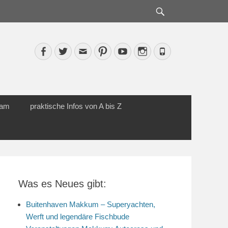
Suche
Facebook
Twitter
Email
Pinterest
YouTube
Instagram
Phone
cam
praktische Infos von A bis Z
Was es Neues gibt:
Buitenhaven Makkum – Superyachten,
Werft und legendäre Fischbude