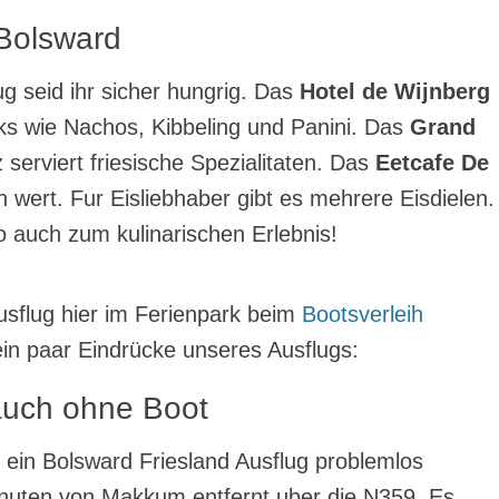
 Bolsward
g seid ihr sicher hungrig. Das
Hotel de Wijnberg
ks wie Nachos, Kibbeling und Panini. Das
Grand
serviert friesische Spezialitaten. Das
Eetcafe De
h wert. Fur Eisliebhaber gibt es mehrere Eisdielen.
o auch zum kulinarischen Erlebnis!
usflug hier im Ferienpark beim
Bootsverleih
in paar Eindrücke unseres Ausflugs:
auch ohne Boot
t ein Bolsward Friesland Ausflug problemlos
inuten von Makkum entfernt uber die N359. Es