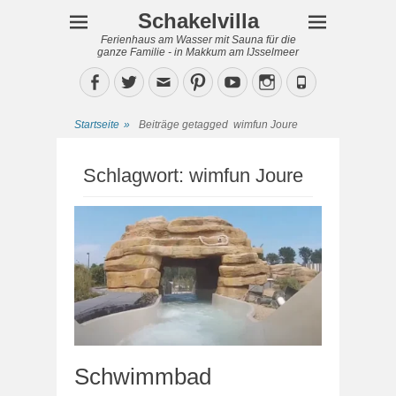
Schakelvilla
Ferienhaus am Wasser mit Sauna für die
ganze Familie - in Makkum am IJsselmeer
Facebook
Twitter
Email
Pinterest
YouTube
Instagram
Phone
Startseite
»
Beiträge getagged
wimfun Joure
Schlagwort:
wimfun Joure
Schwimmbad