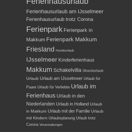
Ferienhausurlaub
Ferienhausurlaub am IJsselmeer
Ferienhausurlaub trotz Corona
Ferienpark
Ferienpark in
Ferienpark Makkum
Makkum
Friesland
Hundeurlaub
IJsselmeer
Kinderferienhaus
Makkum
Schakelvilla
Strandurlaub
Urlaub am IJsselmeer
Urlaub
Urlaub für
Urlaub im
Paare
Urlaub für Verliebte
Ferienhaus
Urlaub in den
Niederlanden
Urlaub in Holland
Urlaub
Urlaub mit der Familie
in Makkum
Urlaub
mit Kindern
Urlaubsplanung
Urlaub trotz
Corona
Veranstaltungen