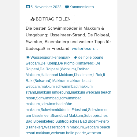
Veröffentlicht
5. November 2023
Kommentieren
am
📤 BEITRAG TEILEN
Die besten Schwimmbäder in Makkum &
Umgebung: IJsselmeer-Strand, De Rolpeal,
Swimfun, Bloemketerp und weitere Tipps für
Badespaß in Friesland.
weiterlesen…
Kategorien
Schlagworte
Wassersport
,
Ferienpark
de holle poarte
webcam
,
De Klomp
,
De Klomp (Kimswerd)
,
De
Rolpeal
,
De Rolpeal (Workum)
,
Freibad
Makkum
,
Hallenbad Makkum
,
IJsselmeer
,
It Rak
,
It
Rak (Bolsward)
,
Makkum
,
makkum beach
webcam
,
makkum schwimmbad
,
makkum
strand
,
makkum umgebung
,
makkum webcam beach
resort
,
Schwimmbad
,
schwimmbad
makkum
,
schwimmbad nähe
makkum
,
Schwimmbäder in Friesland
,
Schwimmen
am IJsselmeer
,
Strandbad Makkum
,
Subtropisches
Bad Bloemketerp
,
Subtropisches Bad Bloemketerp
(Franeker)
,
Wassersport in Makkum
,
webcam beach
resort makkum
,
webcam holle poarte
,
webcam