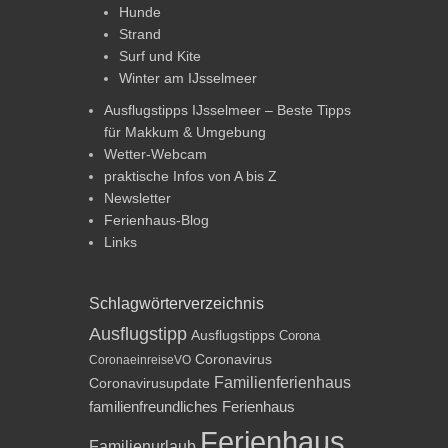
Hunde
Strand
Surf und Kite
Winter am IJsselmeer
Ausflugstipps IJsselmeer – Beste Tipps
für Makkum & Umgebung
Wetter-Webcam
praktische Infos von A bis Z
Newsletter
Ferienhaus-Blog
Links
Schlagwörterverzeichnis
Ausflugstipp
Ausflugstipps
Corona
Coronavirus
CoronaeinreiseVO
Familienferienhaus
Coronavirusupdate
familienfreundliches Ferienhaus
Ferienhaus
Familienurlaub